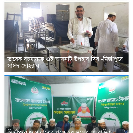
তারেক রহমানকে এই আসনটি উপহার দিব -মির্জাপুরে
সাঈদ সোহরাব
মির্জাপুরে জামায়াতের পক্ষে ১০ দলের সাংবাদিক