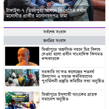
টাঙ্গাইল-৭ (মির্জাপুর) আসনে বিএনপির দলীয়
মনোনীত প্রার্থীর মনোনয়নপত্র জমা
সর্বশেষ সংবাদ
জনপ্রিয় সংবাদ
মির্জাপুরে অশ্রুসিক্ত নয়নে চির বিদায়
দেওয়া হলো প্রবীন সাংবাদিক কিসমত
খন্দকারকে
সরকারি সা’দত কলেজের শতবর্ষ
উদযাপন ও সমাজ কর্মবিভাগের
পুণর্মিলনী প্রস্তুতি কমিটির সভা অনুষ্ঠিত
মির্জাপুরে ইসলামী ব্যাংকের গ্রাহক
সমাবেশ অনুষ্ঠিত