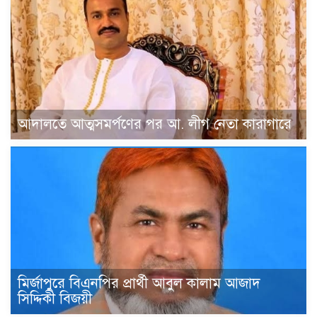
আদালতে আত্মসমর্পণের পর আ. লীগ নেতা কারাগারে
মির্জাপুরে বিএনপির প্রার্থী আবুল কালাম আজাদ
সিদ্দিকী বিজয়ী