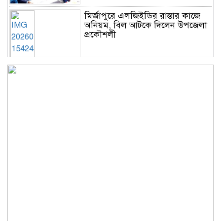
মির্জাপুরে এলজিইডির রাস্তার কাজে
অনিয়ম, বিল আটকে দিলেন উপজেলা
প্রকৌশলী