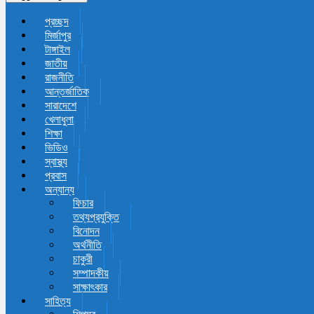
প্রচ্ছদ
মির্জাপুর
টাঙ্গাইল
জাতীয়
রাজনীতি
আন্তর্জাতিক
সারাদেশে
খেলাধুলা
শিক্ষা
ভিডিও
স্বাস্থ্য
প্রবাস
অন্যান্য
ফিচার
তথ্যপ্রযুক্তি
বিনোদন
অর্থনীতি
চাকুরী
সম্পাদকীয়
সাক্ষাৎকার
সাহিত্য