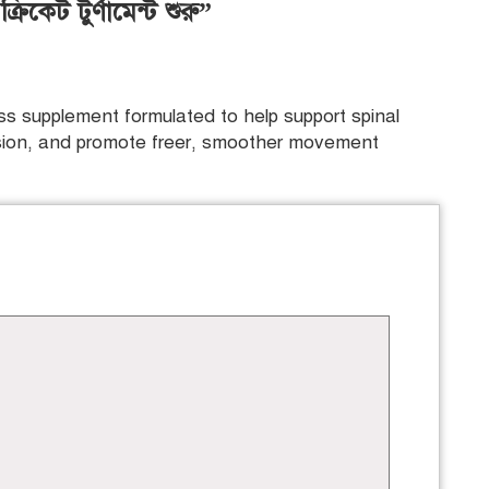
িকেট টুর্ণামেন্ট শুরু”
s supplement formulated to help support spinal
ension, and promote freer, smoother movement