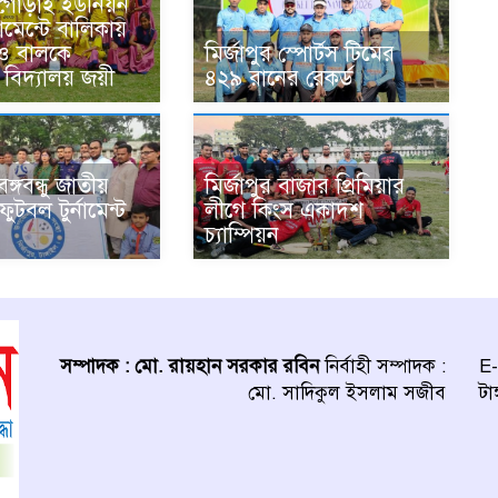
ে গোড়াই ইউনিয়ন
নামেন্টে বালিকায়
ও বালকে
মির্জাপুর স্পোর্টস টিমের
 বিদ্যালয় জয়ী
৪২৯ রানের রেকর্ড
বঙ্গবন্ধু জাতীয়
মির্জাপুর বাজার প্রিমিয়ার
ুটবল টুর্নামেন্ট
লীগে কিংস একাদশ
চ্যাম্পিয়ন
সম্পাদক : মো. রায়হান সরকার রবিন
নির্বাহী সম্পাদক :
E-
মো. সাদিকুল ইসলাম সজীব
টা