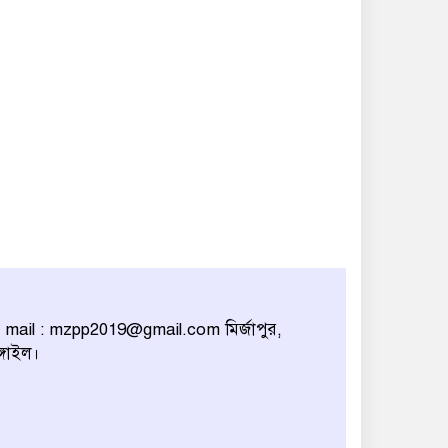
 mail : mzpp2019@gmail.com মির্জাপুর,
বেপরোয়া গতির সিএনজি
ঙ্গাইল।
কেড়ে নিল তরতাজা প্রাণ
মির্জাপুরে বহুরিয়া সরকারি
প্রাথমিক বিদ্যালয়ের ম্যানেজিং