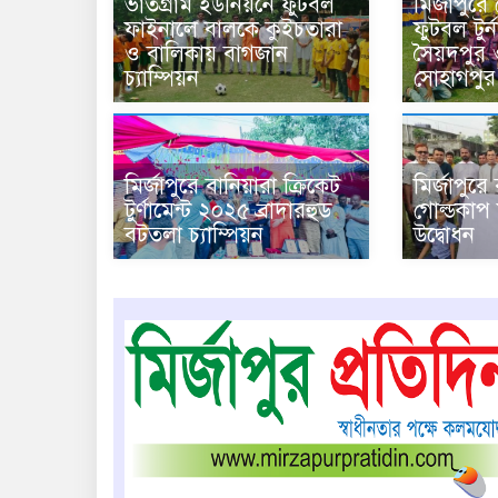
ভাতগ্রাম ইউনিয়নে ফুটবল
মির্জাপুর
ফাইনালে বালকে কুইচতারা
ফুটবল টুর্
ও বালিকায় বাগজান
সৈয়দপুর 
চ্যাম্পিয়ন
সোহাগপুর
মির্জাপুরে বানিয়ারা ক্রিকেট
মির্জাপুরে 
টুর্ণামেন্ট ২০২৫ ব্রাদারহুড
গোল্ডকাপ ফ
বটতলা চ্যাম্পিয়ন
উদ্বোধন