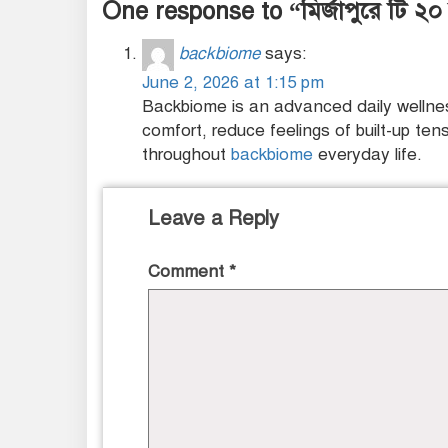
One response to “মির্জাপুরে টি ২০ ক্র
backbiome
says:
June 2, 2026 at 1:15 pm
Backbiome is an advanced daily wellnes
comfort, reduce feelings of built-up t
throughout
backbiome
everyday life.
Leave a Reply
Comment
*