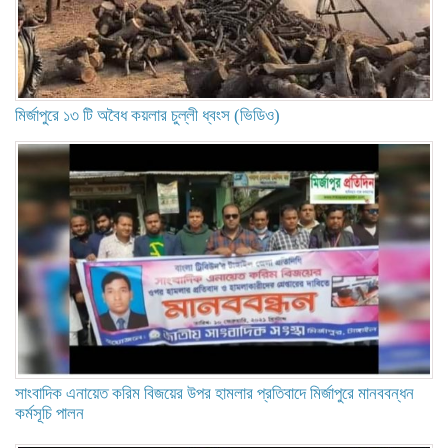
মির্জাপুরে ১৩ টি অবৈধ কয়লার চুল্লী ধ্বংস (ভিডিও)
সাংবাদিক এনায়েত করিম বিজয়ের উপর হামলার প্রতিবাদে মির্জাপুরে মানববন্ধন
কর্মসূচি পালন