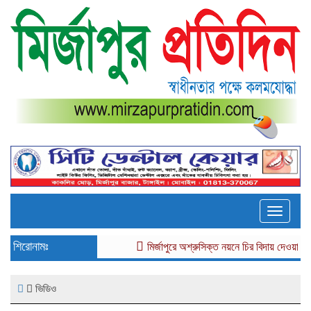
Toggle
naviga
শিরোনামঃ
মির্জাপুরে অশ্রুসিক্ত নয়নে চির বিদায় দেওয়া হলো প্রবীন
ভিডিও