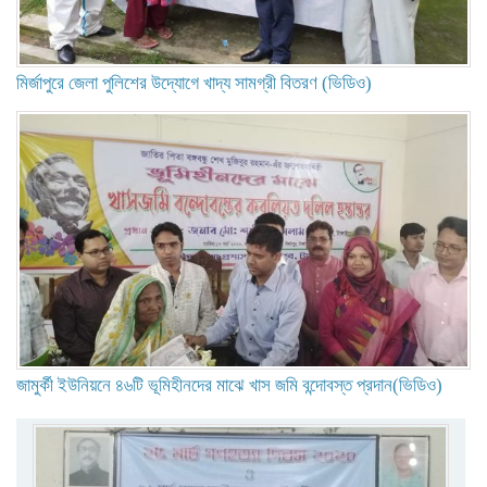
মির্জাপুরে জেলা পুলিশের উদ্যোগে খাদ্য সামগ্রী বিতরণ (ভিডিও)
জামুর্কী ইউনিয়নে ৪৬টি ভূমিহীনদের মাঝে খাস জমি বন্দোবস্ত প্রদান(ভিডিও)