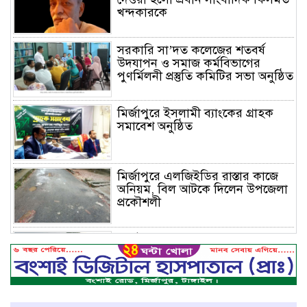
খন্দকারকে
সরকারি সা’দত কলেজের শতবর্ষ
উদযাপন ও সমাজ কর্মবিভাগের
পুণর্মিলনী প্রস্তুতি কমিটির সভা অনুষ্ঠিত
মির্জাপুরে ইসলামী ব্যাংকের গ্রাহক
সমাবেশ অনুষ্ঠিত
মির্জাপুরে এলজিইডির রাস্তার কাজে
অনিয়ম, বিল আটকে দিলেন উপজেলা
প্রকৌশলী
মির্জাপুরে বিলে অভিযান, অবৈধ চায়না
দুয়ারি জাল ধ্বংস
বেপরোয়া গতির সিএনজি কেড়ে নিল