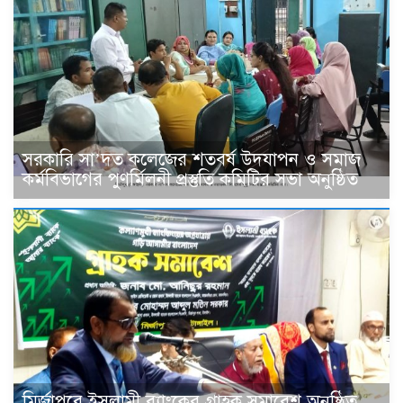
সরকারি সা’দত কলেজের শতবর্ষ উদযাপন ও সমাজ
কর্মবিভাগের পুণর্মিলনী প্রস্তুতি কমিটির সভা অনুষ্ঠিত
মির্জাপুরে ইসলামী ব্যাংকের গ্রাহক সমাবেশ অনুষ্ঠিত