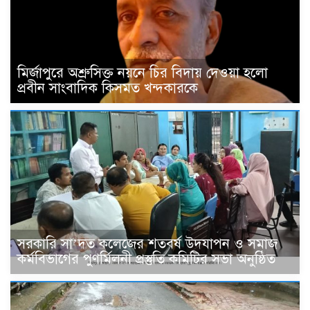
মির্জাপুরে অশ্রুসিক্ত নয়নে চির বিদায় দেওয়া হলো
প্রবীন সাংবাদিক কিসমত খন্দকারকে
সরকারি সা’দত কলেজের শতবর্ষ উদযাপন ও সমাজ
কর্মবিভাগের পুণর্মিলনী প্রস্তুতি কমিটির সভা অনুষ্ঠিত