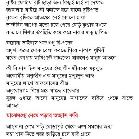
বৃষ্টির ফোঁটায় বৃষ্টি ছাড়া অন্য কিছুই চাই না দেখতে
জানালার বাইরে কী স্বচ্ছন্দে হয়ে যাচ্ছে বৃষ্টিপাত
বৃক্ষের বৃদ্ধিতে আতঙ্কের নেই কোনো ছায়া
ডাস্টবিন আগের মতো চলে গেছে নেড়ি কুত্তার দখলে
বাতাসে শিশার উপস্থিতি কমে করোনার রাজত্ব স্থাপিত
করোনা ভাইরাস শত্রু শুধু দ্বি-পদের
অদৃশ্য শত্রুর মোকাবেলা করতে গিয়ে নাকাল পৃথিবী
ঘরের কোণায় মানিপ্লান্ট স্বাচ্ছন্দ্যে থাকলেও মানুষ আতঙ্কে
কী বিন্দাস ছিল মানুষের ইচ্ছাধীন জীবনের মল্লযুদ্ধ
অকোষীয় অণুজীব এক মানুষের মৃত্যুদূত আজ
মানুষের লাশে আফসোসের বীজ
অঙ্কুরোদগম নিয়ে মরে যাচ্ছে বারেবার
সুরঙ্গ ওধারে আলো মানুষের নাগালের বাইরে থেকে যাচ্ছে
আজো।
মাঝেমধ্যে নেমে পড়ার অভ্যাস করি
আসুন না নেমে পড়ি ঘোড়াপৃষ্ঠ থেকে অল্প সময়ের জন্য
লম্বা শ্বাস নিতে শহর ছাড়িয়ে চলে যাই গ্রামে