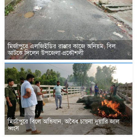
মির্জাপুরে এলজিইডির রাস্তার কাজে অনিয়ম, বিল
আটকে দিলেন উপজেলা প্রকৌশলী
মির্জাপুরে বিলে অভিযান, অবৈধ চায়না দুয়ারি জাল
ধ্বংস