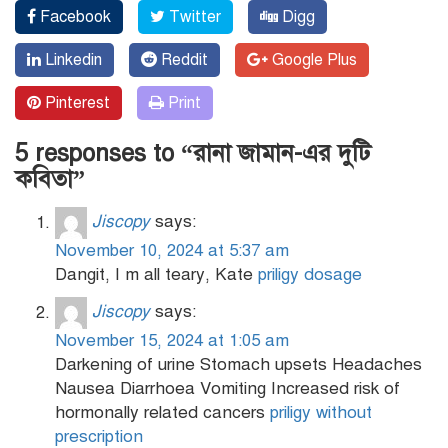
Facebook
Twitter
Digg
Linkedin
Reddit
Google Plus
Pinterest
Print
5 responses to “রানা জামান-এর দুটি
কবিতা”
Jiscopy
says:
November 10, 2024 at 5:37 am
Dangit, I m all teary, Kate
priligy dosage
Jiscopy
says:
November 15, 2024 at 1:05 am
Darkening of urine Stomach upsets Headaches
Nausea Diarrhoea Vomiting Increased risk of
hormonally related cancers
priligy without
prescription