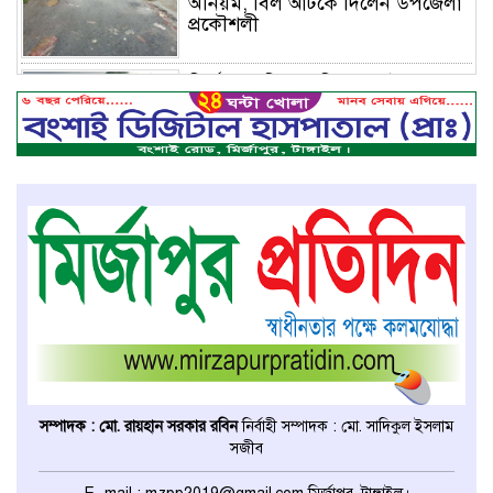
অনিয়ম, বিল আটকে দিলেন উপজেলা
প্রকৌশলী
মির্জাপুরে বিলে অভিযান, অবৈধ চায়না
দুয়ারি জাল ধ্বংস
বেপরোয়া গতির সিএনজি কেড়ে নিল
তরতাজা প্রাণ
মির্জাপুরে বহুরিয়া সরকারি প্রাথমিক
বিদ্যালয়ের ম্যানেজিং কমিটি গঠন
মির্জাপুরে ধান ভিজে যাওয়াকে কেন্দ্র
করে ছোট ভাইয়ের হামলায় বড় ভাই
সম্পাদক : মো. রায়হান সরকার রবিন
নির্বাহী সম্পাদক : মো. সাদিকুল ইসলাম
নিহত
সজীব
ঢাকা মেডিকেল কলেজের মেডিসিন