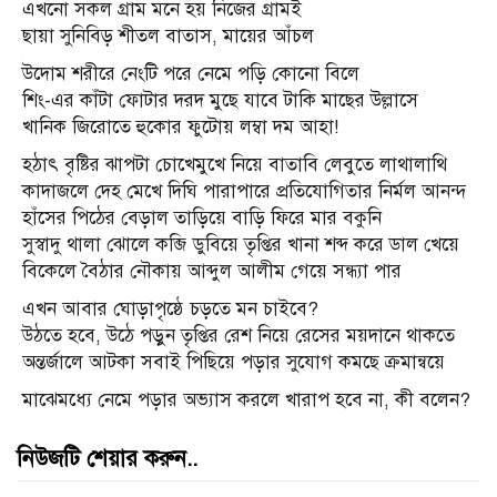
এখনো সকল গ্রাম মনে হয় নিজের গ্রামই
ছায়া সুনিবিড় শীতল বাতাস, মায়ের আঁচল
উদোম শরীরে নেংটি পরে নেমে পড়ি কোনো বিলে
শিং-এর কাঁটা ফোটার দরদ মুছে যাবে টাকি মাছের উল্লাসে
খানিক জিরোতে হুকোর ফুটোয় লম্বা দম আহা!
হঠাৎ বৃষ্টির ঝাপটা চোখেমুখে নিয়ে বাতাবি লেবুতে লাথালাথি
কাদাজলে দেহ মেখে দিঘি পারাপারে প্রতিযোগিতার নির্মল আনন্দ
হাঁসের পিঠের বেড়াল তাড়িয়ে বাড়ি ফিরে মার বকুনি
সুস্বাদু থালা ঝোলে কব্জি ডুবিয়ে তৃপ্তির খানা শব্দ করে ডাল খেয়ে
বিকেলে বৈঠার নৌকায় আব্দুল আলীম গেয়ে সন্ধ্যা পার
এখন আবার ঘোড়াপৃষ্ঠে চড়তে মন চাইবে?
উঠতে হবে, উঠে পড়ুন তৃপ্তির রেশ নিয়ে রেসের ময়দানে থাকতে
অন্তর্জালে আটকা সবাই পিছিয়ে পড়ার সুযোগ কমছে ক্রমান্বয়ে
মাঝেমধ্যে নেমে পড়ার অভ্যাস করলে খারাপ হবে না, কী বলেন?
নিউজটি শেয়ার করুন..