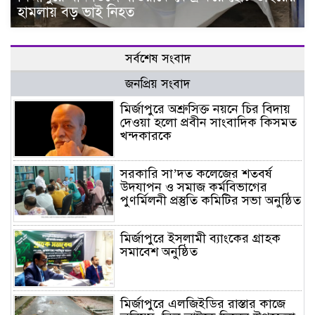
হামলায় বড় ভাই নিহত
সর্বশেষ সংবাদ
জনপ্রিয় সংবাদ
মির্জাপুরে অশ্রুসিক্ত নয়নে চির বিদায়
দেওয়া হলো প্রবীন সাংবাদিক কিসমত
খন্দকারকে
সরকারি সা’দত কলেজের শতবর্ষ
উদযাপন ও সমাজ কর্মবিভাগের
পুণর্মিলনী প্রস্তুতি কমিটির সভা অনুষ্ঠিত
মির্জাপুরে ইসলামী ব্যাংকের গ্রাহক
সমাবেশ অনুষ্ঠিত
মির্জাপুরে এলজিইডির রাস্তার কাজে