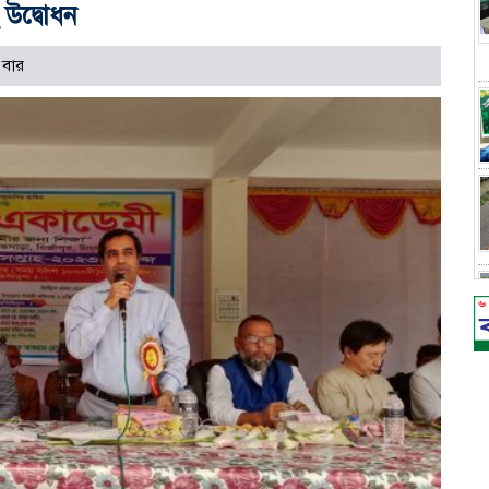
 উদ্বোধন
 বার