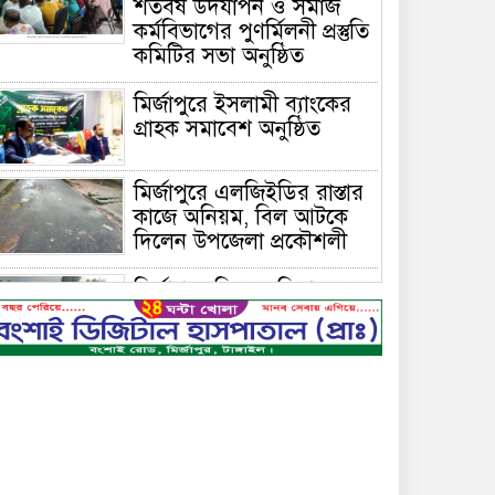
শতবর্ষ উদযাপন ও সমাজ
কর্মবিভাগের পুণর্মিলনী প্রস্তুতি
কমিটির সভা অনুষ্ঠিত
মির্জাপুরে ইসলামী ব্যাংকের
গ্রাহক সমাবেশ অনুষ্ঠিত
মির্জাপুরে এলজিইডির রাস্তার
কাজে অনিয়ম, বিল আটকে
দিলেন উপজেলা প্রকৌশলী
মির্জাপুরে বিলে অভিযান,
অবৈধ চায়না দুয়ারি জাল
ধ্বংস
বেপরোয়া গতির সিএনজি
কেড়ে নিল তরতাজা প্রাণ
মির্জাপুরে বহুরিয়া সরকারি