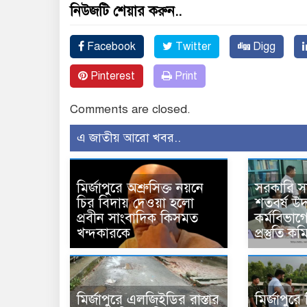
নিউজটি শেয়ার করুন..
Facebook
Twitter
Digg
Pinterest
Print
Comments are closed.
এ জাতীয় আরো খবর..
মির্জাপুরে অশ্রুসিক্ত নয়নে
সরকারি 
চির বিদায় দেওয়া হলো
শতবর্ষ উ
প্রবীন সাংবাদিক কিসমত
কর্মবিভাগে
খন্দকারকে
প্রস্তুতি 
মির্জাপুরে এলজিইডির রাস্তার
মির্জাপুর