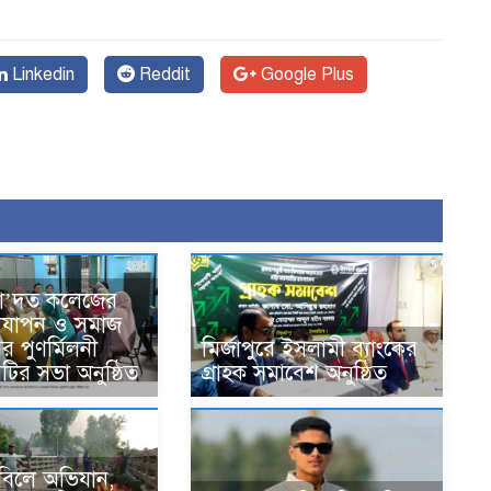
Linkedin
Reddit
Google Plus
সা’দত কলেজের
দযাপন ও সমাজ
র পুণর্মিলনী
মির্জাপুরে ইসলামী ব্যাংকের
কমিটির সভা অনুষ্ঠিত
গ্রাহক সমাবেশ অনুষ্ঠিত
ে বিলে অভিযান,