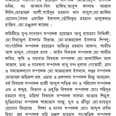
কমিটিতে সহসভাপতি হয়েছেন এস.এম মোজাহিদুল ইসলাম
মনির, খঃ আব্বাস-বিন হাকিম,আবুল কালাম আজাদ
লিটন,মোহাম্মদ আলী,সাইদুর রহমান খান বাবুল,মো.জাকির
হোসেন,সৈয়দ ওয়াহিদ ইকবাল,তৌফিকুর রহমান তালুকদার
রাজিব, মো.মঞ্জুরুল কাদের ।
কমিটিতে যুগ্ম-সাধারণ সম্পাদক হয়েছেন আবু রায়হান সিদ্দিকী,
মো.সিরাজুল ইসলাম সিরাজ, মো.মাজহারুল ইসলাম শিপলু।
সাংগঠনিক সম্পাদক হয়েছেন আমিনুর রহমান আকন্দ, শামীম
আল মামুন, সোহেল রানা । আইন বিষয়ক সম্পাদক মো শামীম
কবির, কৃষি ও সমবায় বিষয়ক সম্পাদক মো.আলাউদ্দিন আল
আজাদ, তথ্য ও গবেষণা সম্পাদক বাবু নন্দ দুলাল গোস্বামী, ত্রান
ও সমাজকল্যাণ সম্পাদক মো.আজহারুল ইসলাম, দপ্তর সম্পাদক
মোহাম্মদ জহিরুল হক, প্রচার ও প্রকাশনা সম্পাদক মিজু আহমেদ,
ধর্ম বিষয়ক সম্পাদক হাজী আব্দুল লতিফ বন ও পরিবেশ সম্পাদক
এম এ কদ্দুছ, বিজ্ঞান ও প্রযুক্তি বিষয়ক সম্পাদক মোঃ শহিদুর
রহমান লাবু, মহিলা বিষয়ক সম্পাদক সালমা আক্তার শিমুল,
মুক্তিযোদ্ধা সম্পাদক শাজাহান সাজু, যুব ও ক্রীড়া মো.মাহবুব
হোসেন ফিরোজ , শিক্ষা ও মানব সম্পাদক মোঃ আব্দুল রউফ
মিয়া, শ্রম সম্পাদক মরি চঞ্চল মাহমুদ, সাংস্কৃতিক সম্পাদক