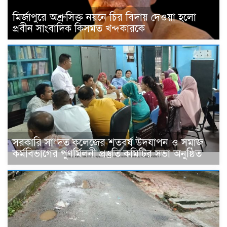
মির্জাপুরে অশ্রুসিক্ত নয়নে চির বিদায় দেওয়া হলো
প্রবীন সাংবাদিক কিসমত খন্দকারকে
সরকারি সা’দত কলেজের শতবর্ষ উদযাপন ও সমাজ
কর্মবিভাগের পুণর্মিলনী প্রস্তুতি কমিটির সভা অনুষ্ঠিত