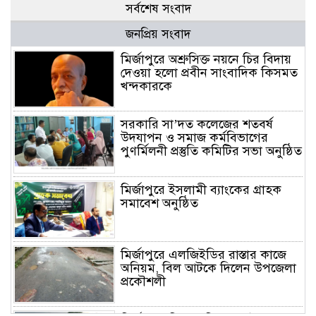
সর্বশেষ সংবাদ
জনপ্রিয় সংবাদ
মির্জাপুরে অশ্রুসিক্ত নয়নে চির বিদায়
দেওয়া হলো প্রবীন সাংবাদিক কিসমত
খন্দকারকে
সরকারি সা’দত কলেজের শতবর্ষ
উদযাপন ও সমাজ কর্মবিভাগের
পুণর্মিলনী প্রস্তুতি কমিটির সভা অনুষ্ঠিত
মির্জাপুরে ইসলামী ব্যাংকের গ্রাহক
সমাবেশ অনুষ্ঠিত
মির্জাপুরে এলজিইডির রাস্তার কাজে
অনিয়ম, বিল আটকে দিলেন উপজেলা
প্রকৌশলী