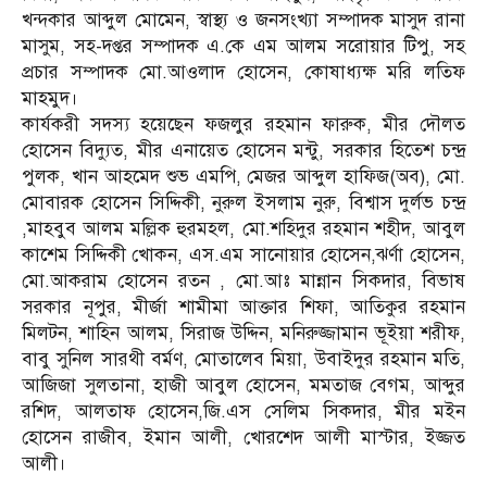
খন্দকার আব্দুল মোমেন, স্বাস্থ্য ও জনসংখ্যা সম্পাদক মাসুদ রানা
মাসুম, সহ-দপ্তর সম্পাদক এ.কে এম আলম সরোয়ার টিপু, সহ
প্রচার সম্পাদক মো.আওলাদ হোসেন, কোষাধ্যক্ষ মরি লতিফ
মাহমুদ।
কার্যকরী সদস্য হয়েছেন ফজলুর রহমান ফারুক, মীর দৌলত
হোসেন বিদ্যুত, মীর এনায়েত হোসেন মন্টু, সরকার হিতেশ চন্দ্র
পুলক, খান আহমেদ শুভ এমপি, মেজর আব্দুল হাফিজ(অব), মো.
মোবারক হোসেন সিদ্দিকী, নুরুল ইসলাম নুরু, বিশ্বাস দুর্লভ চন্দ্র
,মাহবুব আলম মল্লিক হুরমহল, মো.শহিদুর রহমান শহীদ, আবুল
কাশেম সিদ্দিকী খোকন, এস.এম সানোয়ার হোসেন,ঝর্ণা হোসেন,
মো.আকরাম হোসেন রতন , মো.আঃ মান্নান সিকদার, বিভাষ
সরকার নূপুর, মীর্জা শামীমা আক্তার শিফা, আতিকুর রহমান
মিলটন, শাহিন আলম, সিরাজ উদ্দিন, মনিরুজ্জামান ভূইয়া শরীফ,
বাবু সুনিল সারথী বর্মণ, মোতালেব মিয়া, উবাইদুর রহমান মতি,
আজিজা সুলতানা, হাজী আবুল হোসেন, মমতাজ বেগম, আব্দুর
রশিদ, আলতাফ হোসেন,জি.এস সেলিম সিকদার, মীর মইন
হোসেন রাজীব, ইমান আলী, খোরশেদ আলী মাস্টার, ইজ্জত
আলী।