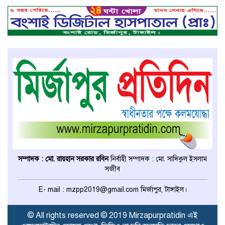
মির্জাপুরে বিলে অভিযান, অবৈধ চায়না
দুয়ারি জাল ধ্বংস
বেপরোয়া গতির সিএনজি কেড়ে নিল
তরতাজা প্রাণ
মির্জাপুরে বহুরিয়া সরকারি প্রাথমিক
বিদ্যালয়ের ম্যানেজিং কমিটি গঠন
মির্জাপুরে ধান ভিজে যাওয়াকে কেন্দ্র
করে ছোট ভাইয়ের হামলায় বড় ভাই
সম্পাদক : মো. রায়হান সরকার রবিন
নির্বাহী সম্পাদক : মো. সাদিকুল ইসলাম
নিহত
সজীব
ঢাকা মেডিকেল কলেজের মেডিসিন
E- mail : mzpp2019@gmail.com মির্জাপুর, টাঙ্গাইল।
বিভাগের অধ্যাপকের দায়িত্ব পেলেন
টাঙ্গাইলের ডা. আজিজ
© All rights reserved © 2019 Mirzapurpratidin এই