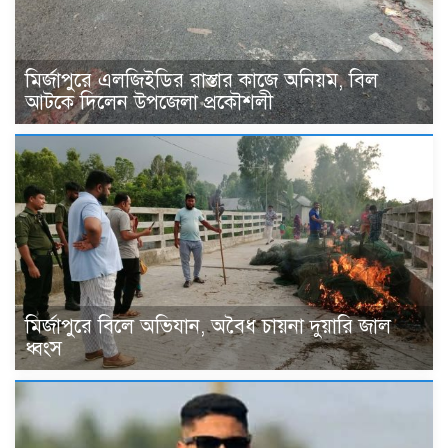
মির্জাপুরে এলজিইডির রাস্তার কাজে অনিয়ম, বিল
আটকে দিলেন উপজেলা প্রকৌশলী
মির্জাপুরে বিলে অভিযান, অবৈধ চায়না দুয়ারি জাল
ধ্বংস