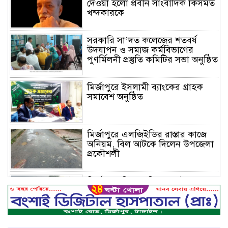
দেওয়া হলো প্রবীন সাংবাদিক কিসমত
খন্দকারকে
সরকারি সা’দত কলেজের শতবর্ষ
উদযাপন ও সমাজ কর্মবিভাগের
পুণর্মিলনী প্রস্তুতি কমিটির সভা অনুষ্ঠিত
মির্জাপুরে ইসলামী ব্যাংকের গ্রাহক
সমাবেশ অনুষ্ঠিত
মির্জাপুরে এলজিইডির রাস্তার কাজে
অনিয়ম, বিল আটকে দিলেন উপজেলা
প্রকৌশলী
মির্জাপুরে বিলে অভিযান, অবৈধ চায়না
দুয়ারি জাল ধ্বংস