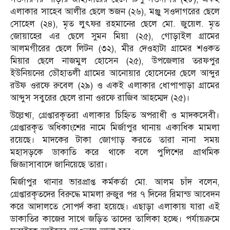
এলাকার সাহেব আলীর ছেলে ভজন (২৬), মঞ্জু সওদাগরের ছেলে
সোহেল (২৪), মৃত লুৎফর রহমানের ছেলে মো. জুয়েল. মৃত
জোয়াহের এর ছেলে সুমন মিয়া (২৫), গোড়াইল গ্রামের
আলমগীরের ছেলে লিটন (৩২), মীর দেওহাটা গ্রামের শওকত
মিয়ার ছেলে নাজমুল হোসেন (২৫), উপজেলার তরফপুর
ইউনিয়নের ডৌহাতলী গ্রামের আনোয়ার হোসেনের ছেলে আব্দুর
রউফ ওরফে রুবেল (২৯) ও একই এলাকার ধোপাপাড়া গ্রামের
আব্দুস সবুরের ছেলে রানা ওরফে রাজিব আহম্মেদ (২৫)।
উল্লেখ্য, গ্রেপ্তারকৃতরা এলাকার চিহ্নিত অপরাধী ও মাদকসেবী।
গ্রেপ্তারকৃত অধিকাংশের নামে মির্জাপুর থানায় একাধিক মামলা
রয়েছে। মাদকের টাকা জোগাড় করতে তারা নানা সময়
মহাসড়কে ডাকাতি করে থাকে বলে পুলিশের প্রাথমিক
জিজ্ঞাসাবাদে জানিয়েছে তারা।
মির্জাপুর থানার ভারপ্রাপ্ত কর্মকর্তা মো. আলম চাঁদ বলেন,
গ্রেপ্তারকৃতদের বিরুদ্ধে মামলা রুজুর পর ৭ দিনের রিমান্ড আবেদন
করে আদালতে সোপর্দ করা হয়েছে। এছাড়া এলাকায় যারা এই
ডাকাতির কাজের সাথে জড়িত তাদের তালিকা হচ্ছে। পর্যায়ক্রমে