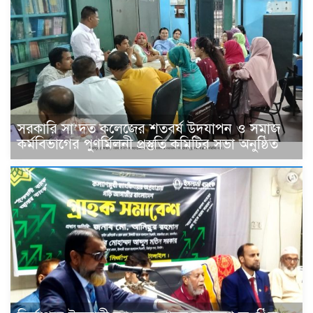
সরকারি সা’দত কলেজের শতবর্ষ উদযাপন ও সমাজ
কর্মবিভাগের পুণর্মিলনী প্রস্তুতি কমিটির সভা অনুষ্ঠিত