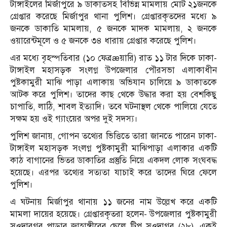
টাঙ্গাইলের মির্জাপুরে ৯ ডাকাতসহ বিভিন্ন মামলায় মোট ২১জনকে
গ্রেপ্তার করেছে মির্জাপুর থানা পুলিশ। গ্রেপ্তারকৃতদের মধ্যে ৯
জনকে ডাকাতি মামলায়, ৫ জনকে মাদক মামলায়, ২ জনকে
ওয়ারেন্টমূলে ও ৫ জনকে ৩৪ ধারায় গ্রেপ্তার করেছে পুলিশ।
এর মধ্যে বৃহস্পতিবার (১০ ফেব্রæয়ারি) রাত ১১ টার দিকে ঢাকা-
টাঙ্গাইল মহাসড়ক সংলগ্ন উপজেলার পৌরসভা এলাকাধীন
পুষ্টকামুরী মাঝি পাড়া এলাকায় অভিযান চালিয়ে ৯ ডাকাতকে
আটক করে পুলিশ। তাদের কাছ থেকে উদ্ধার করা হয় বেশকিছু
চাপাতি, লাঠি, শাবল ইত্যাদি। তবে ঘটনাস্থল থেকে পালিয়ে যেতে
সক্ষম হয় ওই গ্যাংয়ের অপর দুই সদস্য।
পুলিশ জানায়, গোপন তথ্যের ভিত্তিতে তারা জানতে পারেন ঢাকা-
টাঙ্গাইল মহাসড়ক সংলগ্ন পুষ্টকামুরী মাঝিপাড়া এলাকার একটি
কাঠ বাগানের ভিতর ডাকাতির প্রস্তুতি নিয়ে একদল লোক সংঘবদ্ধ
হয়েছে। এরপর তথ্যের সত্যতা যাচাই করে তাদের ঘিরে ফেলে
পুলিশ।
এ ঘটনায় মির্জাপুর থানায় ১১ জনের নাম উল্লেখ করে একটি
মামলা দায়ের হয়েছে। গ্রেপ্তারকৃতরা হলেন- উপজেলার পুষ্টকামুরী
সওদারগর পাড়ার জাহাঙ্গীরের ছেলে টিপু সওদাগর (২৮), একই