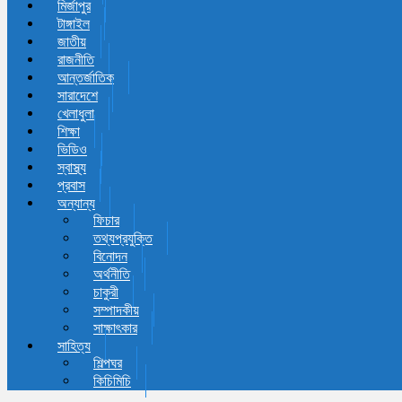
মির্জাপুর
টাঙ্গাইল
জাতীয়
রাজনীতি
আন্তর্জাতিক
সারাদেশে
খেলাধুলা
শিক্ষা
ভিডিও
স্বাস্থ্য
প্রবাস
অন্যান্য
ফিচার
তথ্যপ্রযুক্তি
বিনোদন
অর্থনীতি
চাকুরী
সম্পাদকীয়
সাক্ষাৎকার
সাহিত্য
শিল্পঘর
কিচিমিচি