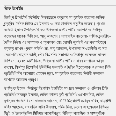
স্টাফ রিপোর্টার
মির্জাপুর রিপোর্টার্স ইউনিটির মিলনায়তনে শুক্রবার সাপ্তাহিক বারবেলা-মাসিক
চন্দ্রবিন্দু-দৈনিক নিউজ এর ইফতার ও দোয়া মাহফিল অনুষ্ঠিত হয়েছে। প্রধান
অতিথি হিসাবে উপস্থিত ছিলেন উপজেলা জাতীয় পার্টির সভাপতি ও মির্জাপুর
কলেজের সাবেক ভিপি মো. আবু আহমেদ। সাপ্তাহিক বারবেলা- মাসিক চন্দ্রবিন্দু-
দৈনিক নিউজ এর সম্পাদক ও প্রকাশক মোঃ হোসনি জুবাইরি এর সভাপতিত্বে
বক্তব্য রাখেন প্রধান অতিথি মো. আবু আহমেদ, উপজেলা আওয়ামীলীগের সহ
-সভাপতি মোহম্মদ আলী, পৌর বিএনপির সভাপতি ও মির্জাপুর কলেজের সাবেক
ভিপি মো. হযরত আলী মিঞা, উপজেলা জাতীয় পার্টির সাধারন সম্পাদক আবুল
কাশেম, মির্জাপুর রিপোর্টার্স ইউনিটির সভাপতি ও দৈনিক ইত্তেফাক ও মোহনা টিভি
প্রতিনিধি মীর আনোয়ার হোসেন টুটুল, সাপ্তাহিক বারবেলার নির্বাহী সম্পাদক
আশরাফ আহমেদ প্রমুখ।
উপস্থিত ছিলেন, মির্জাপুর রিপোর্টাস ইউনিটির সাধারন সম্পাদক ও এশিয়ান টিভি
প্রতিনিধি নাজমুল ইসলাম, দৈনিক কালের কন্ঠ প্রতিনিধি এরশাদ মিয়া, দৈনিক
যুগান্তর প্রতিনিধি মো.সাজজাত হোসেন, বিশিষ্ট চিত্রশিল্পী হুমায়ুন কবির, যাদুশিল্পী
জহির আহমেদ, সাংবাদিক রাব্বি ইসলাম, শমিম মিয়া, রুবেল আহমেদসহ বিভিন্ন
প্রিন্ট ও ইলেকট্রনিক্স মিডিয়ার সাংবাদিকবৃন্দ, বিভিন্ন সামাজিক ও সাংস্কৃতিক