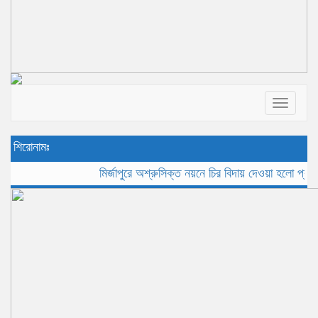
Toggle
navigat
শিরোনামঃ
মির্জাপুরে অশ্রুসিক্ত নয়নে চির বিদায় দেওয়া হলো প্রবীন সাংব