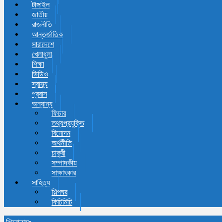
টাঙ্গাইল
জাতীয়
রাজনীতি
আন্তর্জাতিক
সারাদেশে
খেলাধুলা
শিক্ষা
ভিডিও
স্বাস্থ্য
প্রবাস
অন্যান্য
ফিচার
তথ্যপ্রযুক্তি
বিনোদন
অর্থনীতি
চাকুরী
সম্পাদকীয়
সাক্ষাৎকার
সাহিত্য
শিল্পঘর
কিচিমিচি