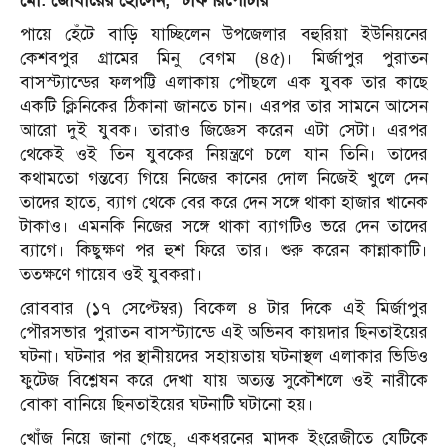
মো. জোবায়ের হোসেন, স্টাফ রিপোর্টার
পায়ে হেঁটে বাড়ি যাচ্ছিলেন উপজেলার বহুরিয়া ইউনিয়নের
কেশবপুর গ্রামের মিনু বেগম (৪৫)। মির্জাপুর পুরাতন
বাসস্ট্যান্ডের ফলপট্টি এলাকায় পৌছলে এক যুবক তার কাছে
একটি ক্লিনিকের ঠিকানা জানতে চান। এরপর তার সামনে আসেন
আরো দুই যুবক। তারাও জিজ্ঞেস করেন এটা সেটা। এরপর
থেকেই ওই তিন যুবকের নিয়ন্ত্রণে চলে যান তিনি। তাদের
কথামতো গন্তব্যে গিয়ে নিজের কানের দোল নিজেই খুলে দেন
তাদের হাতে, ব্যাগ থেকে বের করে দেন সঙ্গে থাকা হাজার খানেক
টাকাও। এমনকি নিজের সঙ্গে থাকা ব্যাগটিও ভরে দেন তাদের
ব্যাগে। কিছুক্ষণ পর হুশ ফিরে তার। শুরু করেন কান্নাকাটি।
ততক্ষণে গায়েব ওই যুবকরা।
রোববার (১৭ সেপ্টেম্বর) বিকেল ৪ টার দিকে এই মির্জাপুর
পৌরসভার পুরাতন বাসস্ট্যান্ডে এই অভিনব কায়দার ছিনতাইয়ের
ঘটনা। ঘটনার পর স্থানীয়দের সহায়তায় ঘটনাস্থল এলাকার ভিডিও
ফুটেজ বিশ্লেষন করে দেখা যায় অত্যন্ত সুকৌশলে ওই নারীকে
বোকা বানিয়ে ছিনতাইয়ের ঘটনাটি ঘটানো হয়।
খোঁজ নিয়ে জানা গেছে, একধরনের মাদক ইংরেজীতে যেটিকে