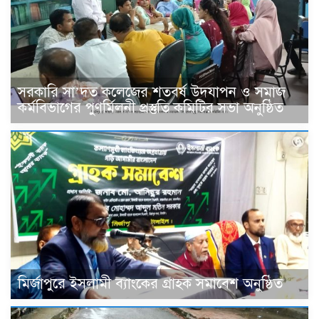
সরকারি সা’দত কলেজের শতবর্ষ উদযাপন ও সমাজ
কর্মবিভাগের পুণর্মিলনী প্রস্তুতি কমিটির সভা অনুষ্ঠিত
মির্জাপুরে ইসলামী ব্যাংকের গ্রাহক সমাবেশ অনুষ্ঠিত