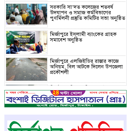
সরকারি সা’দত কলেজের শতবর্ষ
উদযাপন ও সমাজ কর্মবিভাগের
পুণর্মিলনী প্রস্তুতি কমিটির সভা অনুষ্ঠিত
মির্জাপুরে ইসলামী ব্যাংকের গ্রাহক
সমাবেশ অনুষ্ঠিত
মির্জাপুরে এলজিইডির রাস্তার কাজে
অনিয়ম, বিল আটকে দিলেন উপজেলা
প্রকৌশলী
মির্জাপুরে বিলে অভিযান, অবৈধ চায়না
দুয়ারি জাল ধ্বংস
বেপরোয়া গতির সিএনজি কেড়ে নিল
তরতাজা প্রাণ