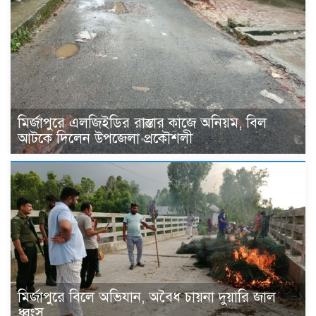
মির্জাপুরে এলজিইডির রাস্তার কাজে অনিয়ম, বিল
আটকে দিলেন উপজেলা প্রকৌশলী
মির্জাপুরে বিলে অভিযান, অবৈধ চায়না দুয়ারি জাল
ধ্বংস