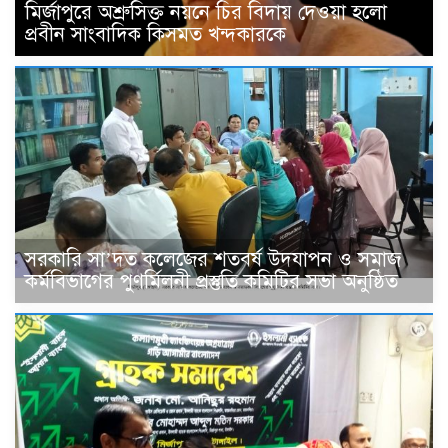
মির্জাপুরে অশ্রুসিক্ত নয়নে চির বিদায় দেওয়া হলো
প্রবীন সাংবাদিক কিসমত খন্দকারকে
সরকারি সা’দত কলেজের শতবর্ষ উদযাপন ও সমাজ
কর্মবিভাগের পুণর্মিলনী প্রস্তুতি কমিটির সভা অনুষ্ঠিত