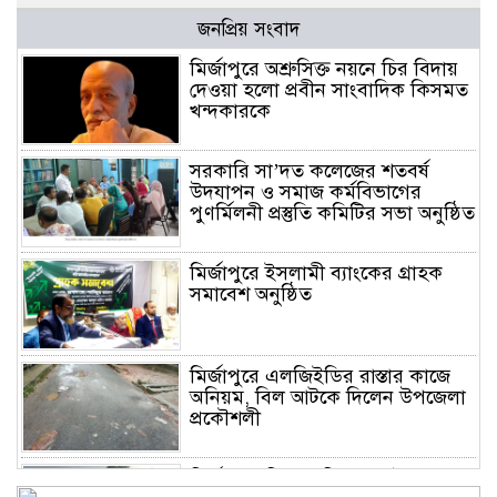
জনপ্রিয় সংবাদ
মির্জাপুরে অশ্রুসিক্ত নয়নে চির বিদায়
দেওয়া হলো প্রবীন সাংবাদিক কিসমত
খন্দকারকে
সরকারি সা’দত কলেজের শতবর্ষ
উদযাপন ও সমাজ কর্মবিভাগের
পুণর্মিলনী প্রস্তুতি কমিটির সভা অনুষ্ঠিত
মির্জাপুরে ইসলামী ব্যাংকের গ্রাহক
সমাবেশ অনুষ্ঠিত
মির্জাপুরে এলজিইডির রাস্তার কাজে
অনিয়ম, বিল আটকে দিলেন উপজেলা
প্রকৌশলী
মির্জাপুরে বিলে অভিযান, অবৈধ চায়না