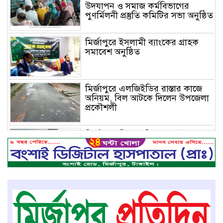
উদযাপন ও সমাজ কর্মবিভাগের
পুণর্মিলনী প্রস্তুতি কমিটির সভা অনুষ্ঠিত
মির্জাপুরে ইসলামী ব্যাংকের গ্রাহক
সমাবেশ অনুষ্ঠিত
মির্জাপুরে এলজিইডির রাস্তার কাজে
অনিয়ম, বিল আটকে দিলেন উপজেলা
প্রকৌশলী
মির্জাপুরে বিলে অভিযান, অবৈধ চায়না
দুয়ারি জাল ধ্বংস
বেপরোয়া গতির সিএনজি কেড়ে নিল
তরতাজা প্রাণ