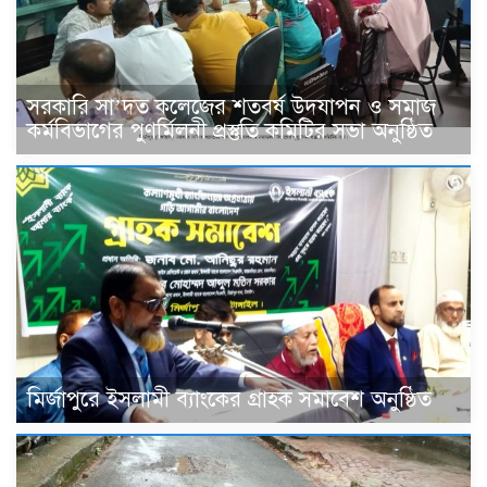
সরকারি সা’দত কলেজের শতবর্ষ উদযাপন ও সমাজ
কর্মবিভাগের পুণর্মিলনী প্রস্তুতি কমিটির সভা অনুষ্ঠিত
মির্জাপুরে ইসলামী ব্যাংকের গ্রাহক সমাবেশ অনুষ্ঠিত