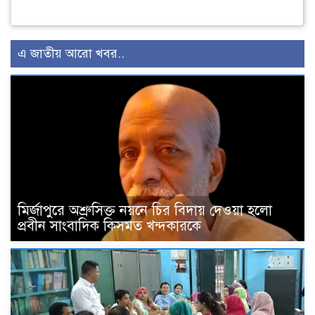
এ জাতীয় আরো খবর..
মির্জাপুরে অশ্রুসিক্ত নয়নে চির বিদায় দেওয়া হলো
প্রবীন সাংবাদিক কিসমত খন্দকারকে