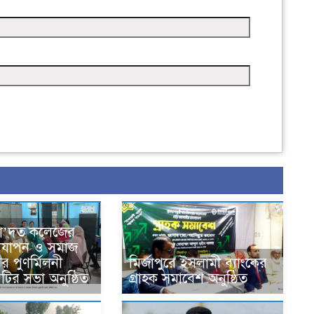
সা’দত কলেজের
দযাপন ও সমাজ
র পুণর্মিলনী
মির্জাপুরে ইসলামী ব্যাংকের
কমিটির সভা অনুষ্ঠিত
গ্রাহক সমাবেশ অনুষ্ঠিত