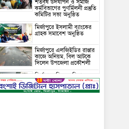
শতবর্ষ উদযাপন ও সমাজ
কর্মবিভাগের পুণর্মিলনী প্রস্তুতি
কমিটির সভা অনুষ্ঠিত
মির্জাপুরে ইসলামী ব্যাংকের
গ্রাহক সমাবেশ অনুষ্ঠিত
মির্জাপুরে এলজিইডির রাস্তার
কাজে অনিয়ম, বিল আটকে
দিলেন উপজেলা প্রকৌশলী
মির্জাপুরে বিলে অভিযান,
অবৈধ চায়না দুয়ারি জাল
ধ্বংস
বেপরোয়া গতির সিএনজি
কেড়ে নিল তরতাজা প্রাণ
মির্জাপুরে বহুরিয়া সরকারি