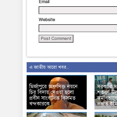
Email
Website
এ জাতীয় আরো খবর..
মির্জাপুরে অশ্রুসিক্ত নয়নে
সরকারি 
চির বিদায় দেওয়া হলো
শতবর্ষ উ
প্রবীন সাংবাদিক কিসমত
কর্মবিভাগে
খন্দকারকে
প্রস্তুতি 