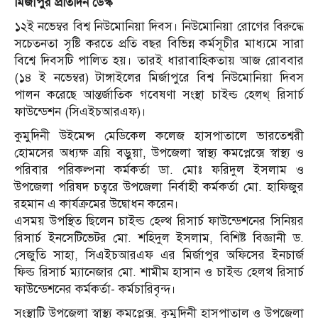
মির্জাপুর প্রতিদিন ডেস্ক
১২ই নভেম্বর বিশ্ব নিউমোনিয়া দিবস। নিউমোনিয়া রোগের বিরুদ্ধে
সচেতনতা সৃষ্টি করতে প্রতি বছর বিভিন্ন কর্মসূচীর মাধ্যমে সারা
বিশ্বে দিবসটি পালিত হয়। তারই ধারাবাহিকতায় আজ রোববার
(১৪ ই নভেম্বর) টাঙ্গাইলের মির্জাপুরে বিশ্ব নিউমোনিয়া দিবস
পালন করেছে আন্তর্জাতিক গবেষণা সংস্থা চাইল্ড হেলথ্ রিসার্চ
ফাউন্ডেশন (সিএইচআরএফ)।
কুমুদিনী উইমেন্স মেডিকেল কলেজ হাসপাতালে ভারতেশ্বরী
হোমসের অধ্যক্ষ ত্রয়ি বড়ুয়া, উপজেলা স্বাস্থ্য কমপ্লেক্সে স্বাস্থ্য ও
পরিবার পরিকল্পনা কর্মকর্তা ডা. মোঃ ফরিদুল ইসলাম ও
উপজেলা পরিষদ চত্বরে উপজেলা নির্বাহী কর্মকর্তা মো. হাফিজুর
রহমান এ কার্যক্রমের উদ্বোধন করেন।
এসময় উপস্থিত ছিলেন চাইল্ড হেল্থ রিসার্চ ফাউন্ডেশনের সিনিয়র
রিসার্চ ইনসেটিভেটর মো. শহিদুল ইসলাম, বিশিষ্ট বিজ্ঞানী ড.
সেজুতি সাহা, সিএইচআরএফ এর মির্জাপুর অফিসের ইনচার্জ
ফিল্ড রিসার্চ ম্যানেজার মো. শামীম হাসান ও চাইল্ড হেলথ রিসার্চ
ফাউন্ডেশনের কর্মকর্তা- কর্মচারিবৃন্দ।
সংস্থাটি উপজেলা স্বাস্থ্য কমপ্লেক্স, কুমুদিনী হাসপাতাল ও উপজেলা