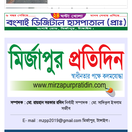
মির্জাপুরে বিলে অভিযান, অবৈধ চায়না
দুয়ারি জাল ধ্বংস
বেপরোয়া গতির সিএনজি কেড়ে নিল
তরতাজা প্রাণ
মির্জাপুরে বহুরিয়া সরকারি প্রাথমিক
বিদ্যালয়ের ম্যানেজিং কমিটি গঠন
মির্জাপুরে ধান ভিজে যাওয়াকে কেন্দ্র
করে ছোট ভাইয়ের হামলায় বড় ভাই
সম্পাদক : মো. রায়হান সরকার রবিন
নির্বাহী সম্পাদক : মো. সাদিকুল ইসলাম
নিহত
সজীব
ঢাকা মেডিকেল কলেজের মেডিসিন
E- mail : mzpp2019@gmail.com মির্জাপুর, টাঙ্গাইল।
বিভাগের অধ্যাপকের দায়িত্ব পেলেন
টাঙ্গাইলের ডা. আজিজ