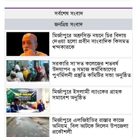
সর্বশেষ সংবাদ
জনপ্রিয় সংবাদ
মির্জাপুরে অশ্রুসিক্ত নয়নে চির বিদায়
দেওয়া হলো প্রবীন সাংবাদিক কিসমত
খন্দকারকে
সরকারি সা’দত কলেজের শতবর্ষ
উদযাপন ও সমাজ কর্মবিভাগের
পুণর্মিলনী প্রস্তুতি কমিটির সভা অনুষ্ঠিত
মির্জাপুরে ইসলামী ব্যাংকের গ্রাহক
সমাবেশ অনুষ্ঠিত
মির্জাপুরে এলজিইডির রাস্তার কাজে
অনিয়ম, বিল আটকে দিলেন উপজেলা
প্রকৌশলী