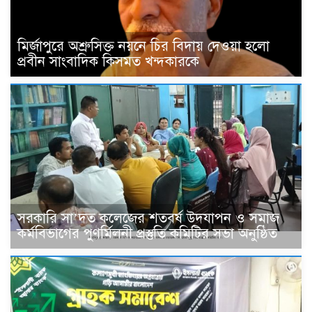
মির্জাপুরে অশ্রুসিক্ত নয়নে চির বিদায় দেওয়া হলো
প্রবীন সাংবাদিক কিসমত খন্দকারকে
সরকারি সা’দত কলেজের শতবর্ষ উদযাপন ও সমাজ
কর্মবিভাগের পুণর্মিলনী প্রস্তুতি কমিটির সভা অনুষ্ঠিত