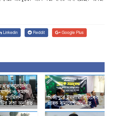
Linkedin
Reddit
Google Plus
সা’দত কলেজের
দযাপন ও সমাজ
র পুণর্মিলনী
মির্জাপুরে ইসলামী ব্যাংকের
কমিটির সভা অনুষ্ঠিত
গ্রাহক সমাবেশ অনুষ্ঠিত