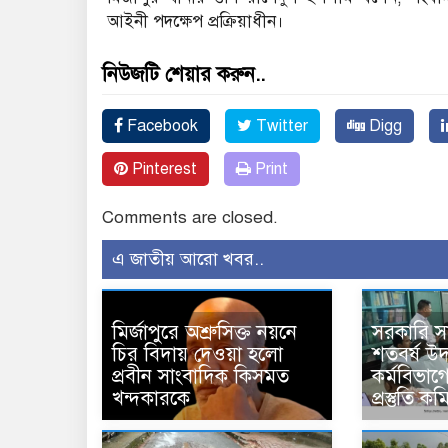
আইনী পদক্ষেপ প্রক্রিয়াধীন।
নিউজটি শেয়ার করুন..
Facebook
Twitter
Digg
Pinterest
Print
Comments are closed.
এ জাতীয় আরো খবর..
মির্জাপুরে অশ্রুসিক্ত নয়নে
সরকারি 
চির বিদায় দেওয়া হলো
শতবর্ষ উ
প্রবীন সাংবাদিক কিসমত
কর্মবিভাগে
খন্দকারকে
প্রস্তুতি 