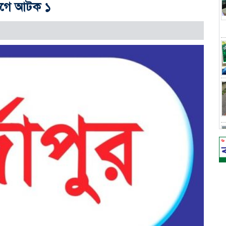
িযোগে আটক ১