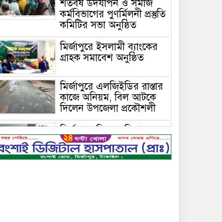
শতবর্ষ উদযাপন ও সমাজ
কর্মবিভাগের পুণর্মিলনী প্রস্তুতি
কমিটির সভা অনুষ্ঠিত
মির্জাপুরে ইসলামী ব্যাংকের
গ্রাহক সমাবেশ অনুষ্ঠিত
মির্জাপুরে এলজিইডির রাস্তার
কাজে অনিয়ম, বিল আটকে
দিলেন উপজেলা প্রকৌশলী
মির্জাপুরে বিলে অভিযান,
অবৈধ চায়না দুয়ারি জাল
ধ্বংস
বেপরোয়া গতির সিএনজি
কেড়ে নিল তরতাজা প্রাণ
মির্জাপুরে বহুরিয়া সরকারি