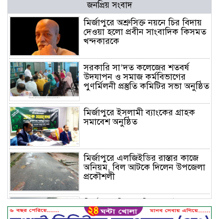
জনপ্রিয় সংবাদ
মির্জাপুরে অশ্রুসিক্ত নয়নে চির বিদায়
দেওয়া হলো প্রবীন সাংবাদিক কিসমত
খন্দকারকে
সরকারি সা’দত কলেজের শতবর্ষ
উদযাপন ও সমাজ কর্মবিভাগের
পুণর্মিলনী প্রস্তুতি কমিটির সভা অনুষ্ঠিত
মির্জাপুরে ইসলামী ব্যাংকের গ্রাহক
সমাবেশ অনুষ্ঠিত
মির্জাপুরে এলজিইডির রাস্তার কাজে
অনিয়ম, বিল আটকে দিলেন উপজেলা
প্রকৌশলী
মির্জাপুরে বিলে অভিযান, অবৈধ চায়না
দুয়ারি জাল ধ্বংস