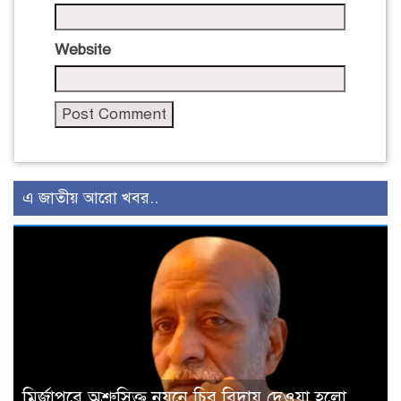
Website
এ জাতীয় আরো খবর..
মির্জাপুরে অশ্রুসিক্ত নয়নে চির বিদায় দেওয়া হলো