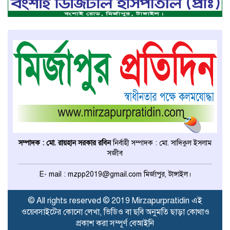
বেপরোয়া গতির সিএনজি কেড়ে নিল
তরতাজা প্রাণ
মির্জাপুরে বহুরিয়া সরকারি প্রাথমিক
বিদ্যালয়ের ম্যানেজিং কমিটি গঠন
মির্জাপুরে ধান ভিজে যাওয়াকে কেন্দ্র
করে ছোট ভাইয়ের হামলায় বড় ভাই
সম্পাদক : মো. রায়হান সরকার রবিন
নির্বাহী সম্পাদক : মো. সাদিকুল ইসলাম
নিহত
সজীব
ঢাকা মেডিকেল কলেজের মেডিসিন
E- mail : mzpp2019@gmail.com মির্জাপুর, টাঙ্গাইল।
বিভাগের অধ্যাপকের দায়িত্ব পেলেন
টাঙ্গাইলের ডা. আজিজ
© All rights reserved © 2019 Mirzapurpratidin এই
ওয়েবসাইটের কোনো লেখা, ভিডিও বা ছবি অনুমতি ছাড়া কোথাও
মির্জাপুরে উৎসবমুখর পরিবেশে
প্রকাশ করা সম্পূর্ণ বেআইনি
অনুষ্ঠিত হলো গণিত অলিম্পিয়াড