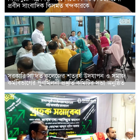
প্রবীন সাংবাদিক কিসমত খন্দকারকে
সরকারি সা’দত কলেজের শতবর্ষ উদযাপন ও সমাজ
কর্মবিভাগের পুণর্মিলনী প্রস্তুতি কমিটির সভা অনুষ্ঠিত