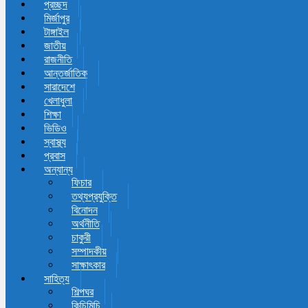
প্রচ্ছদ
মির্জাপুর
টাঙ্গাইল
জাতীয়
রাজনীতি
আন্তর্জাতিক
সারাদেশে
খেলাধুলা
শিক্ষা
ভিডিও
স্বাস্থ্য
প্রবাস
অন্যান্য
ফিচার
তথ্যপ্রযুক্তি
বিনোদন
অর্থনীতি
চাকুরী
সম্পাদকীয়
সাক্ষাৎকার
সাহিত্য
শিল্পঘর
কিচিমিচি