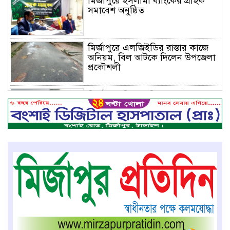
মির্জাপুরে ইসলামী ব্যাংকের গ্রাহক
সমাবেশ অনুষ্ঠিত
মির্জাপুরে এলজিইডির রাস্তার কাজে
অনিয়ম, বিল আটকে দিলেন উপজেলা
প্রকৌশলী
মির্জাপুরে বিলে অভিযান, অবৈধ চায়না
দুয়ারি জাল ধ্বংস
বেপরোয়া গতির সিএনজি কেড়ে নিল
তরতাজা প্রাণ
মির্জাপুরে বহুরিয়া সরকারি প্রাথমিক
বিদ্যালয়ের ম্যানেজিং কমিটি গঠন