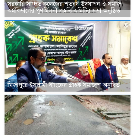
সরকারি সা’দত কলেজের শতবর্ষ উদযাপন ও সমাজ
কর্মবিভাগের পুণর্মিলনী প্রস্তুতি কমিটির সভা অনুষ্ঠিত
মির্জাপুরে ইসলামী ব্যাংকের গ্রাহক সমাবেশ অনুষ্ঠিত