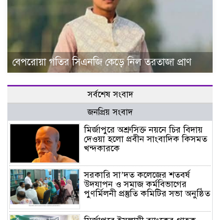
বেপরোয়া গতির সিএনজি কেড়ে নিল তরতাজা প্রাণ
সর্বশেষ সংবাদ
জনপ্রিয় সংবাদ
মির্জাপুরে অশ্রুসিক্ত নয়নে চির বিদায়
দেওয়া হলো প্রবীন সাংবাদিক কিসমত
খন্দকারকে
সরকারি সা’দত কলেজের শতবর্ষ
উদযাপন ও সমাজ কর্মবিভাগের
পুণর্মিলনী প্রস্তুতি কমিটির সভা অনুষ্ঠিত