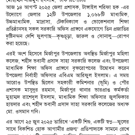
মোহাম্মদ নাজমুল ইসলাম, স্টাফ রিপোর্টার
আজ ১৪ আগস্ট ২০২৫ জেলা প্রশাসক, টাঙ্গাইল শরিফা হক -এর
উদ্যোগে জেলার ১২টি উপজেলার ১,০৬৮টি মাধ্যমিক,
উচ্চমাধ্যমিক, মাদ্রাসা, টেকনিক্যাল ও ভোকেশনাল শিক্ষা
প্রতিষ্ঠানসহ সকল সরকারি অফিস প্রাঙ্গণে একযোগে তিন প্রজাতির
দৃষ্টিনন্দন দেশি ফুলগাছ—কৃষ্ণচূড়া, জারুল ও সোনালু—রোপণ
করা হয়েছে।
এরই অংশ হিসেবে মির্জাপুর উপজেলায় অবস্থিত মির্জাপুর মহিলা
কলেজ, শহীদ ভবানী প্রসাদ সাহা সরকারি কলেজ এবং উপজেলা
মাধ্যমিক শিক্ষা অফিস প্রাঙ্গণে বৃক্ষরোপণের উদ্বোধন করেন
উপজেলা নির্বাহী অফিসার এবিএম আরিফুল ইসলাম। এ সময়
আরোও উপস্থিত ছিলেন সহকারী কমিশনার (ভূমি) ও পৌর
প্রশাসক মাসুদুর রহমান, মির্জাপুর থানার ভারপ্রাপ্ত কর্মকর্তা
মুহাম্মদ রাশেদুল ইসলাম, মাধ্যমিক শিক্ষা অফিসার জুলফিকার
হায়দার এবং শহীদ ভবানী প্রসাদ সাহা সরকারি কলেজের অধ্যক্ষ
মো. ওসমান গনি।
এর আগে ২৫ জুন ২০২৫ তারিখে ‘একটি শিশু, একটি স্বপ্ন—ফুলের
সাথে বিকশিত হোক আগামীর প্রজন্ম’ প্রতিপাদ্যকে সামনে রেখে