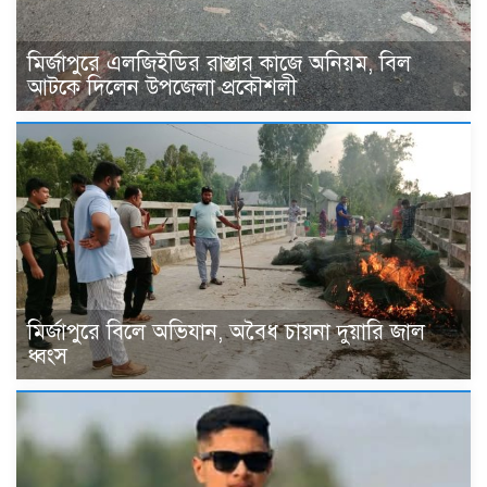
মির্জাপুরে এলজিইডির রাস্তার কাজে অনিয়ম, বিল
আটকে দিলেন উপজেলা প্রকৌশলী
মির্জাপুরে বিলে অভিযান, অবৈধ চায়না দুয়ারি জাল
ধ্বংস