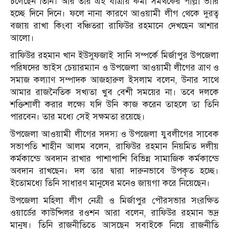
চলেছেন তিনি। আর তার এই যাত্রায় কর্মী সমর্থকের পাল্লা ভারি
হচ্ছে দিনে দিনে। ফলে নানা কারণে আওয়ামী লীগ থেকে দুরত্ব
বজায় রাখা কিংবা বঞ্চিতরা রাফিউর রহমানে দেখছেন আশার
আলো।
রাফিউর রহমান খান ইউসুফজাই সানি সম্পর্কে মির্জাপুর উপজেলা
পরিষদের ভাইস চেয়ারম্যান ও উপজেলা আওয়ামী লীগের ত্রাণ ও
সমাজ কল্যাণ সম্পাদক আজহারুল ইসলাম বলেন, উনার সাথে
আমার রাজনৈতিক সখ্যতা খুব বেশী সময়ের না। তবে দলকে
শক্তিশালী করার লক্ষ্যে যদি উনি কাজ করেন তাহলে তা তিনি
পারবেন। তার মধ্যে সেই সক্ষমতা রয়েছে।
উপজেলা আওয়ামী লীগের সদস্য ও উপজেলা যুবলীগের সাবেক
সভাপতি শাহীন আলম বলেন, রাফিউর রহমান নিয়মিত দলীয়
কর্মকান্ডে অবদান রাখার পাশাপাশি বিভিন্ন সামাজিক কর্মকান্ডে
অবদান রাখছেন। দল তার দ্বারা দারুনভাবে উপকৃত হচ্ছে।
ইতোমধ্যে তিনি সাধারণ মানুষের মনেও জায়গা করে নিয়েছেন।
উপজেলা মহিলা লীগ নেত্রী ও মির্জাপুর পৌরসভার সংরক্ষিত
ওয়ার্ডের কাউন্সিলর রওশন আরা বলেন, রাফিউর রহমান ভদ্র
মানুষ। তিনি রাজনীতিতে আসছেন সবাইকে নিয়ে রাজনীতি