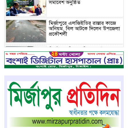
সমাবেশ অনুষ্ঠিত
মির্জাপুরে এলজিইডির রাস্তার কাজে
অনিয়ম, বিল আটকে দিলেন উপজেলা
প্রকৌশলী
মির্জাপুরে বিলে অভিযান, অবৈধ চায়না
দুয়ারি জাল ধ্বংস
বেপরোয়া গতির সিএনজি কেড়ে নিল
তরতাজা প্রাণ
মির্জাপুরে বহুরিয়া সরকারি প্রাথমিক
বিদ্যালয়ের ম্যানেজিং কমিটি গঠন