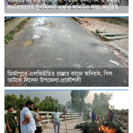
সরকারি সা’দত কলেজের শতবর্ষ উদযাপন ও সমাজ
কর্মবিভাগের পুণর্মিলনী প্রস্তুতি কমিটির সভা অনুষ্ঠিত
মির্জাপুরে এলজিইডির রাস্তার কাজে অনিয়ম, বিল
আটকে দিলেন উপজেলা প্রকৌশলী