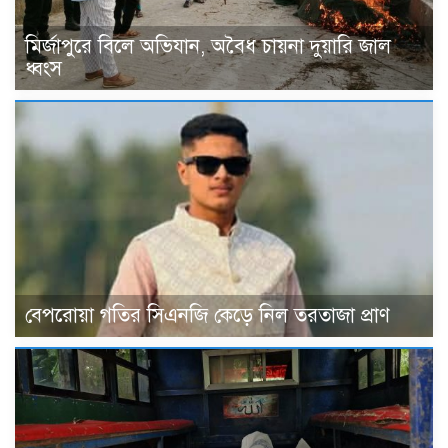
মির্জাপুরে বিলে অভিযান, অবৈধ চায়না দুয়ারি জাল
ধ্বংস
বেপরোয়া গতির সিএনজি কেড়ে নিল তরতাজা প্রাণ