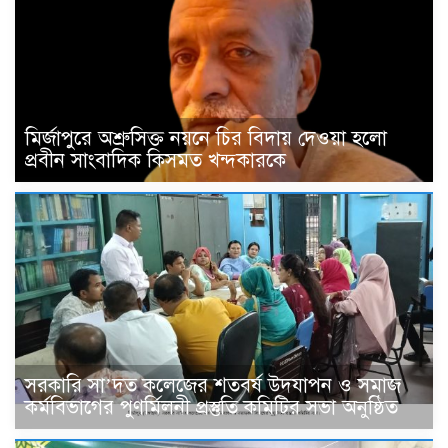
মির্জাপুরে অশ্রুসিক্ত নয়নে চির বিদায় দেওয়া হলো
প্রবীন সাংবাদিক কিসমত খন্দকারকে
সরকারি সা’দত কলেজের শতবর্ষ উদযাপন ও সমাজ
কর্মবিভাগের পুণর্মিলনী প্রস্তুতি কমিটির সভা অনুষ্ঠিত