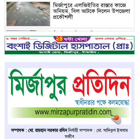
মির্জাপুরে এলজিইডির রাস্তার কাজে
অনিয়ম, বিল আটকে দিলেন উপজেলা
প্রকৌশলী
মির্জাপুরে বিলে অভিযান, অবৈধ চায়না
দুয়ারি জাল ধ্বংস
বেপরোয়া গতির সিএনজি কেড়ে নিল
তরতাজা প্রাণ
মির্জাপুরে বহুরিয়া সরকারি প্রাথমিক
বিদ্যালয়ের ম্যানেজিং কমিটি গঠন
মির্জাপুরে ধান ভিজে যাওয়াকে কেন্দ্র
করে ছোট ভাইয়ের হামলায় বড় ভাই
সম্পাদক : মো. রায়হান সরকার রবিন
নির্বাহী সম্পাদক : মো. সাদিকুল ইসলাম
নিহত
সজীব