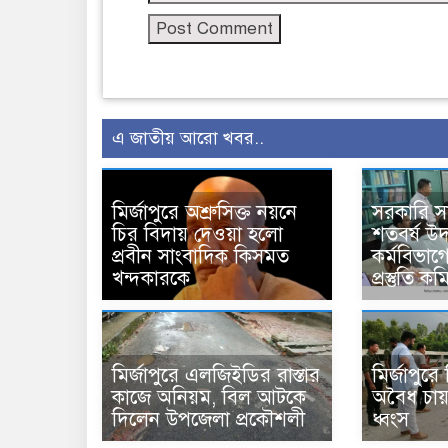
এ জাতীয় আরো খবর..
মির্জাপুরে অশ্রুসিক্ত নয়নে
সরকারি 
চির বিদায় দেওয়া হলো
শতবর্ষ উ
প্রবীন সাংবাদিক কিসমত
কর্মবিভাগে
খন্দকারকে
প্রস্তুতি 
মির্জাপুরে এলজিইডির রাস্তার
মির্জাপুর
কাজে অনিয়ম, বিল আটকে
অবৈধ চায়
দিলেন উপজেলা প্রকৌশলী
ধ্বংস