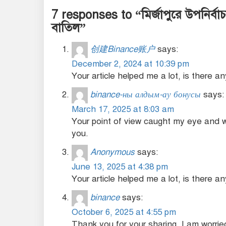
7 responses to “মির্জাপুরে উপনির্বাচন
বাতিল”
创建Binance账户
says:
December 2, 2024 at 10:39 pm
Your article helped me a lot, is there 
binance-ны алдым-ау бонусы
says:
March 17, 2025 at 8:03 am
Your point of view caught my eye and w
you.
Anonymous
says:
June 13, 2025 at 4:38 pm
Your article helped me a lot, is there 
binance
says:
October 6, 2025 at 4:55 pm
Thank you for your sharing. I am worried 