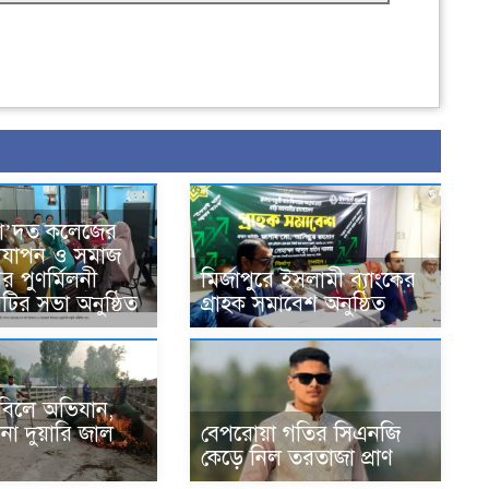
সা’দত কলেজের
দযাপন ও সমাজ
র পুণর্মিলনী
মির্জাপুরে ইসলামী ব্যাংকের
কমিটির সভা অনুষ্ঠিত
গ্রাহক সমাবেশ অনুষ্ঠিত
ে বিলে অভিযান,
বেপরোয়া গতির সিএনজি
না দুয়ারি জাল
কেড়ে নিল তরতাজা প্রাণ