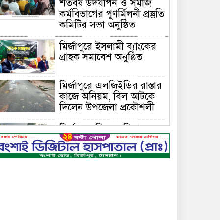
শতবর্ষ উদযাপন ও সমাজ
কর্মবিভাগের পুণর্মিলনী প্রস্তুতি
কমিটির সভা অনুষ্ঠিত
মির্জাপুরে ইসলামী ব্যাংকের
গ্রাহক সমাবেশ অনুষ্ঠিত
মির্জাপুরে এলজিইডির রাস্তার
কাজে অনিয়ম, বিল আটকে
দিলেন উপজেলা প্রকৌশলী
মির্জাপুরে বিলে অভিযান,
অবৈধ চায়না দুয়ারি জাল
ধ্বংস
বেপরোয়া গতির সিএনজি
কেড়ে নিল তরতাজা প্রাণ
মির্জাপুরে বহুরিয়া সরকারি