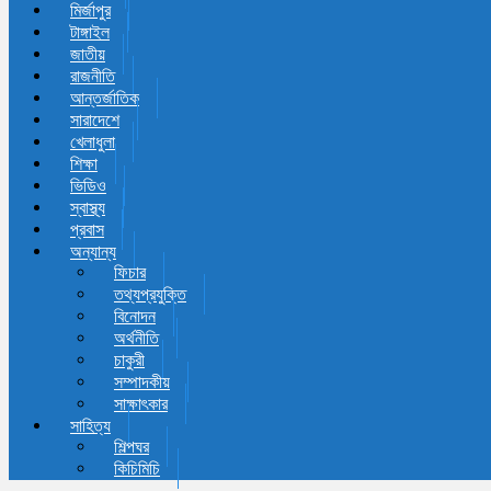
মির্জাপুর
টাঙ্গাইল
জাতীয়
রাজনীতি
আন্তর্জাতিক
সারাদেশে
খেলাধুলা
শিক্ষা
ভিডিও
স্বাস্থ্য
প্রবাস
অন্যান্য
ফিচার
তথ্যপ্রযুক্তি
বিনোদন
অর্থনীতি
চাকুরী
সম্পাদকীয়
সাক্ষাৎকার
সাহিত্য
শিল্পঘর
কিচিমিচি