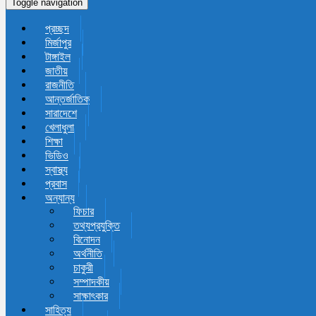
Toggle navigation
প্রচ্ছদ
মির্জাপুর
টাঙ্গাইল
জাতীয়
রাজনীতি
আন্তর্জাতিক
সারাদেশে
খেলাধুলা
শিক্ষা
ভিডিও
স্বাস্থ্য
প্রবাস
অন্যান্য
ফিচার
তথ্যপ্রযুক্তি
বিনোদন
অর্থনীতি
চাকুরী
সম্পাদকীয়
সাক্ষাৎকার
সাহিত্য