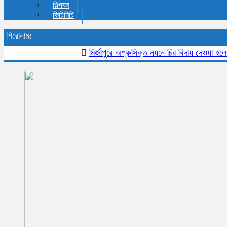
শিল্পঘর
কিচিমিচি
শিরোনামঃ
মির্জাপুরে অশ্রুসিক্ত নয়নে চির বিদায় দেওয়া হলো প্রবী