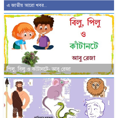
এ জাতীয় আরো খবর..
পিলু, বিলু ও কাঁটানটে- আবু রেজা