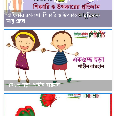
আফ্রিকার রূপকথা: শিকারি ও উপকারের প্রতিদান-
আবু রেজা
একগুচ্ছ ছড়া- শাহীন রায়হান