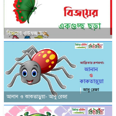
বিজয়ের একগুচ্ছ ছড়া
আনান ও কাকতাড়ুয়া- আবু রেজা