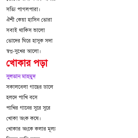
সত্যি পাগলপারা।
ঐশী কেয়া হাসিন তোরা
সবাই থাকিস ভালো
তোদের ঘিরে হাসুক সদা
স্বপ্ন-সুখের আলো।
খোকার পড়া
সুলতান মাহমুদ
সকালবেলা গাছের ডালে
হলদে পাখি বসে
পাখির গানের সুরে সুরে
খোকা অংক কষে।
খোকার অংকে কলার মূল্য