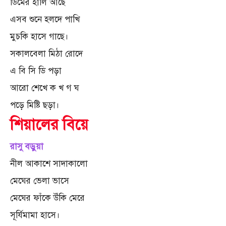
ডিমের হালি আছে
এসব শুনে হলদে পাখি
মুচকি হাসে গাছে।
সকালবেলা মিঠা রোদে
এ বি সি ডি পড়া
আরো শেখে ক খ গ ঘ
পড়ে মিষ্টি ছড়া।
শিয়ালের বিয়ে
রাসু বড়ুয়া
নীল আকাশে সাদাকালো
মেঘের ভেলা ভাসে
মেঘের ফাঁকে উঁকি মেরে
সূর্যিমামা হাসে।