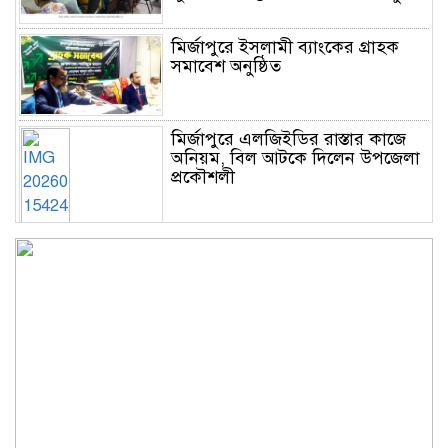
মির্জাপুরে ইসলামী ব্যাংকের গ্রাহক
সমাবেশ অনুষ্ঠিত
মির্জাপুরে এলজিইডির রাস্তার কাজে
অনিয়ম, বিল আটকে দিলেন উপজেলা
প্রকৌশলী