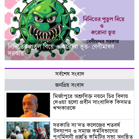
নিনিতের পুতুল বিয়ে ও করোনা ভূত- বেণীমাধব
সরকার
সর্বশেষ সংবাদ
জনপ্রিয় সংবাদ
মির্জাপুরে অশ্রুসিক্ত নয়নে চির বিদায়
দেওয়া হলো প্রবীন সাংবাদিক কিসমত
খন্দকারকে
সরকারি সা’দত কলেজের শতবর্ষ
উদযাপন ও সমাজ কর্মবিভাগের
পুণর্মিলনী প্রস্তুতি কমিটির সভা অনুষ্ঠিত