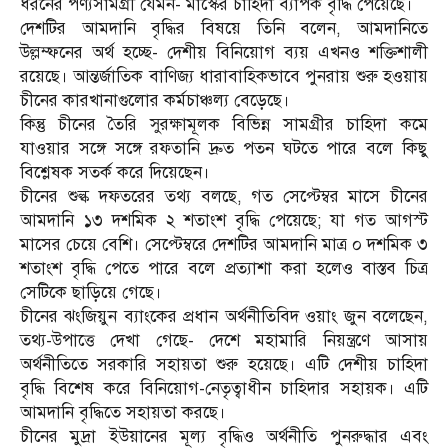
ধরনের পণ্যসামগ্রী যেমন- মাস্কের চাহিদা ব্যাপক বৃদ্ধি পেয়েছে।
দেশটির আমদানি বৃদ্ধির বিষয়ে তিনি বলেন, আমদানিতে
উল্লম্ফনের অর্থ হচ্ছে- দেশীয় বিনিয়োগ ব্যয় এখনও শক্তিশালী
রয়েছে। আন্তর্জাতিক বাণিজ্য ধারাবাহিকভাবে পুনরায় শুরু হওয়ায়
চীনের কারখানাগুলোর কর্মচাঞ্চল্য বেড়েছে।
কিন্তু চীনের তৈরি সুরক্ষামূলক বিভিন্ন সামগ্রীর চাহিদা কমে
যাওয়ার সঙ্গে সঙ্গে রফতানি দ্রুত পতন ঘটতে পারে বলে কিছু
বিশ্লেষক সতর্ক করে দিয়েছেন।
চীনের শুল্ক দফতরের তথ্য বলছে, গত সেপ্টেম্বর মাসে চীনের
আমদানি ১৩ দশমিক ২ শতাংশ বৃদ্ধি পেয়েছে; যা গত আগস্ট
মাসের চেয়ে বেশি। সেপ্টেম্বরে দেশটির আমদানি মাত্র ০ দশমিক ৩
শতাংশ বৃদ্ধি পেতে পারে বলে প্রত্যাশা করা হলেও বাস্তব চিত্র
সেটিকে ছাড়িয়ে গেছে।
চীনের ঝংজিয়ুন ব্যাংকের প্রধান অর্থনীতিবিদ ওয়াং জুন বলেছেন,
তথ্য-উপাত্তে দেখা গেছে- দেশে মহামারি নিয়ন্ত্রণে আসায়
অর্থনীতিতে সরকারি সহায়তা শুরু হয়েছে। এটি দেশীয় চাহিদা
বৃদ্ধি বিশেষ করে বিনিয়োগ-নেতৃত্বাধীন চাহিদার সহায়ক। এটি
আমদানি বৃদ্ধিতে সহায়তা করছে।
চীনের মুদ্রা ইউয়ানের মূল্য বৃদ্ধিও অর্থনীতি পুনরুদ্ধার এবং