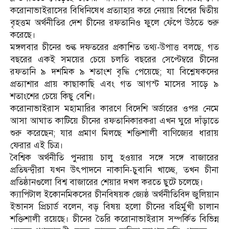
করোনাভাইরাসের বিধিনিষেধ প্রত্যাহার করে নেয়ায় বিশ্বের দ্বিতীয়
বৃহত্তম অর্থনীতির দেশ চীনের রফতানিও ফুলে ফেঁপে উঠতে শুরু
করেছে।
মঙ্গলবার চীনের শুল্ক দফতরের প্রকাশিত তথ্য-উপাত্ত বলছে, গত
বছরের একই সময়ের চেয়ে চলতি বছরের সেপ্টেম্বরে চীনের
রফতানি ৯ দশমিক ৯ শতাংশ বৃদ্ধি পেয়েছে; যা বিশ্লেষকদের
প্রত্যাশার প্রায় কাছাকাছি এবং গত আগস্ট মাসের সাড়ে ৯
শতাংশের চেয়ে কিছু বেশি।
করোনাভাইরাস মহামারির কারণে বিদেশি অর্ডারের ওপর নেমে
আসা আঘাত কাটিয়ে চীনের রফতানিকারকরা এখন ঘুরে দাঁড়াতে
শুরু করেছেন; যার প্রমাণ মিলছে শক্তিশালী বাণিজ্যের ধারায়
ফেরার এই চিত্র।
বৈশ্বিক অর্থনীতি পুনরায় চালু হওয়ার সঙ্গে সঙ্গে বাজারের
প্রতিদ্বন্দ্বীরা যখন উৎপাদনে নাকানি-চুবানি খাচ্ছে, তখন চীনা
প্রতিষ্ঠানগুলো বিশ্ব বাজারের শেয়ার দখল করতে ছুটে চলেছে।
ক্যাপিটাল ইকোনমিকসের চীনবিষয়ক জ্যেষ্ঠ অর্থনীতিবিদ জুলিয়ান
ইভানস প্রিচার্ড বলেন, বড় বিষয় হলো চীনের বহির্মুখী চালান
শক্তিশালী রয়েছে। চীনের তৈরি করোনাভাইরাস সম্পর্কিত বিভিন্ন