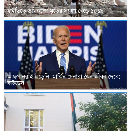
হাইতিতে ভূমিকম্পে মৃতের সংখ্যা বেড়ে ১৪১৯
আফগানরাই লড়েনি, মার্কিন সেনারা কেন জীবন দেবে:
বাইডেন