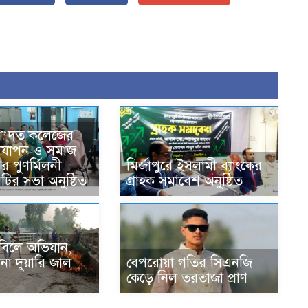
সা’দত কলেজের
দযাপন ও সমাজ
র পুণর্মিলনী
মির্জাপুরে ইসলামী ব্যাংকের
কমিটির সভা অনুষ্ঠিত
গ্রাহক সমাবেশ অনুষ্ঠিত
ে বিলে অভিযান,
বেপরোয়া গতির সিএনজি
না দুয়ারি জাল
কেড়ে নিল তরতাজা প্রাণ