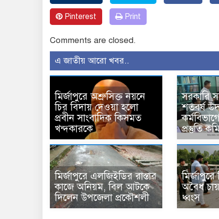
Pinterest
Print
Comments are closed.
এ জাতীয় আরো খবর..
মির্জাপুরে অশ্রুসিক্ত নয়নে
সরকারি 
চির বিদায় দেওয়া হলো
শতবর্ষ উ
প্রবীন সাংবাদিক কিসমত
কর্মবিভাগে
খন্দকারকে
প্রস্তুতি 
মির্জাপুরে এলজিইডির রাস্তার
মির্জাপুর
কাজে অনিয়ম, বিল আটকে
অবৈধ চায়
দিলেন উপজেলা প্রকৌশলী
ধ্বংস