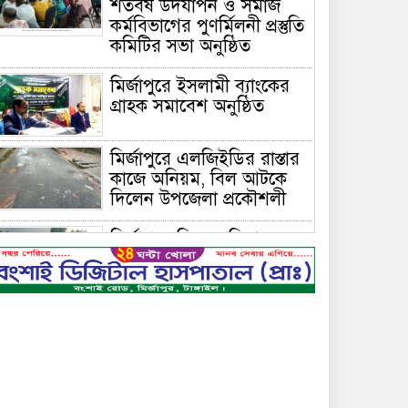
শতবর্ষ উদযাপন ও সমাজ
কর্মবিভাগের পুণর্মিলনী প্রস্তুতি
কমিটির সভা অনুষ্ঠিত
মির্জাপুরে ইসলামী ব্যাংকের
গ্রাহক সমাবেশ অনুষ্ঠিত
মির্জাপুরে এলজিইডির রাস্তার
কাজে অনিয়ম, বিল আটকে
দিলেন উপজেলা প্রকৌশলী
মির্জাপুরে বিলে অভিযান,
অবৈধ চায়না দুয়ারি জাল
ধ্বংস
বেপরোয়া গতির সিএনজি
কেড়ে নিল তরতাজা প্রাণ
মির্জাপুরে বহুরিয়া সরকারি