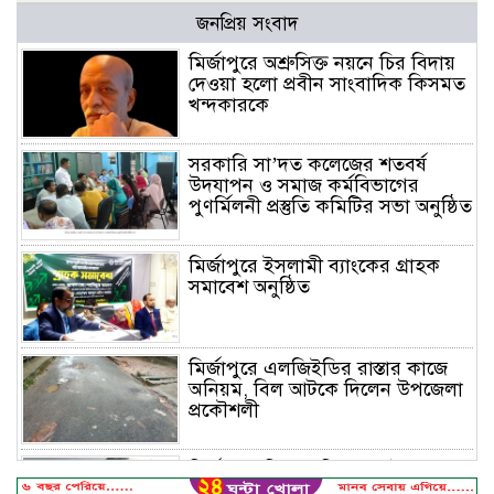
জনপ্রিয় সংবাদ
মির্জাপুরে অশ্রুসিক্ত নয়নে চির বিদায়
দেওয়া হলো প্রবীন সাংবাদিক কিসমত
খন্দকারকে
সরকারি সা’দত কলেজের শতবর্ষ
উদযাপন ও সমাজ কর্মবিভাগের
পুণর্মিলনী প্রস্তুতি কমিটির সভা অনুষ্ঠিত
মির্জাপুরে ইসলামী ব্যাংকের গ্রাহক
সমাবেশ অনুষ্ঠিত
মির্জাপুরে এলজিইডির রাস্তার কাজে
অনিয়ম, বিল আটকে দিলেন উপজেলা
প্রকৌশলী
মির্জাপুরে বিলে অভিযান, অবৈধ চায়না
দুয়ারি জাল ধ্বংস