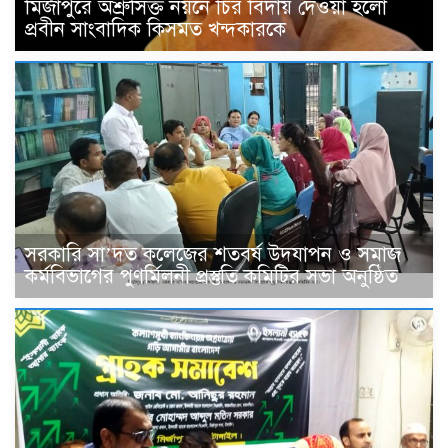
মির্জাপুরে অশ্রুসিক্ত নয়নে চির বিদায় দেওয়া হলো
প্রবীন সাংবাদিক কিসমত খন্দকারকে
সরকারি সা’দত কলেজের শতবর্ষ উদযাপন ও সমাজ
কর্মবিভাগের পুণর্মিলনী প্রস্তুতি কমিটির সভা অনুষ্ঠিত