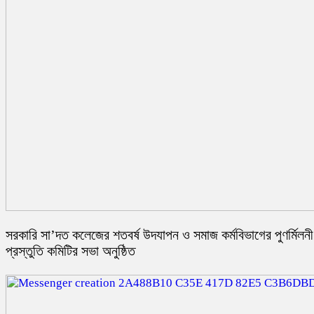
সরকারি সা’দত কলেজের শতবর্ষ উদযাপন ও সমাজ কর্মবিভাগের পুণর্মিলনী
প্রস্তুতি কমিটির সভা অনুষ্ঠিত