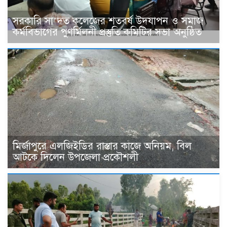
সরকারি সা’দত কলেজের শতবর্ষ উদযাপন ও সমাজ
কর্মবিভাগের পুণর্মিলনী প্রস্তুতি কমিটির সভা অনুষ্ঠিত
মির্জাপুরে এলজিইডির রাস্তার কাজে অনিয়ম, বিল
আটকে দিলেন উপজেলা প্রকৌশলী