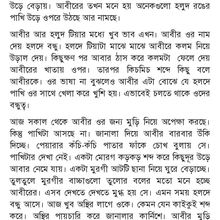
উড়ে বেড়ায়। আবীরের তখন মনে হয় অনেকগুলো হলুদ রঙের
পাখি উড়ে ওপরে উঠছে আর নামছে।
আবীর আর হলুদ টিয়ার মধ্যে খুব ভাব এখন। আবীর ওর নাম
দেয় হলদে বন্ধু। হলদে টিয়াটা মাঝে মাঝে আবীরে কলম নিয়ে
উড়াল দেয়। কিছুক্ষণ পর আবার ঠাস করে কলমটা ফেলে দেয়
আবীরের খাতায় ওপর। তারপর কিচমিচ শব্দে কিছু বলে
আবীরকে। ওর ভাষা না বুঝলেও আবীর এটা বোঝে যে হলদে
পাখি ওর সাথে খেলা করে খুশি হয়। এভাবেই চলতে থাকে ওদের
বন্ধুত্ব।
আজ সকাল থেকে আবীর ওর জন্য মুড়ি নিয়ে অপেক্ষা করছে।
কিন্তু পাখিটা আসছে না। জানালা দিয়ে আবীর বারবার উঁকি
দিচ্ছে। পেয়ারার কঁচি-কঁচি পাতার ফাঁকে চোখ বুলায় সে।
পাখিটার দেখা নেই। একটা মোরগ কড়কড় শব্দ করে কিছুদূর উড়ে
আবার নেমে যায়। একটা মুরগী আটটি ছানা নিয়ে ঘুরে বেড়াচ্ছে।
তুলতুলে মুরগীর বাচ্চাগুলো তুলোর বলের মতো মনে হচ্ছে
আবীরের। এসব দেখতে দেখতে মুগ্ধ হয় সে। এমন সময় হলদে
বন্ধু আসে। আজ খুব অস্থির লাগে ওকে। কেমন যেন কাইকুই শব্দ
করে। অস্থির পায়চারি করে জানালার কার্নিশে। আবীর মুড়ি