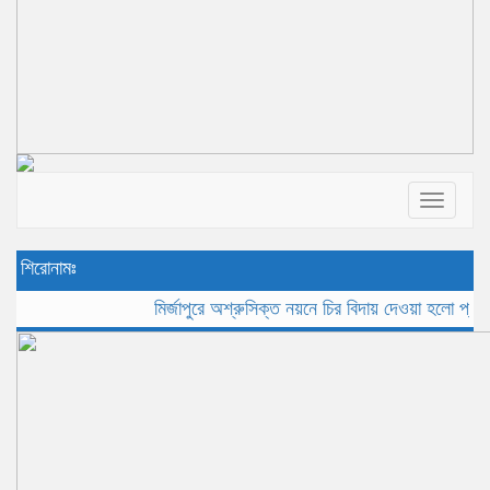
Toggle
navigat
শিরোনামঃ
মির্জাপুরে অশ্রুসিক্ত নয়নে চির বিদায় দেওয়া হলো প্রবীন সাংব