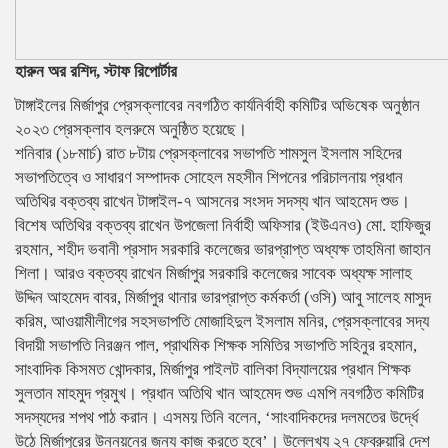
হারুন অর রশিদ, স্টাফ রিপোর্টার
টাঙ্গাইলের মির্জাপুর প্রেসক্লাবের নবগঠিত কার্যনির্বাহী কমিটির অভিষেক অনুষ্ঠান
২০২৩ প্রেসক্লাব হলরুমে অনুষ্ঠিত হয়েছে।
শনিবার (১৮মার্চ) রাত ৮টায় প্রেসক্লাবের সভাপতি শামসুল ইসলাম সহিদের
সভাপতিত্বে ও সাধারণ সম্পাদক সোহেল মহসীন শিপনের পরিচালনায় প্রধান
অতিথির বক্তব্য রাখেন টাঙ্গাইল-৭ আসনের সংসদ সদস্য খান আহমেদ শুভ।
বিশেষ অতিথির বক্তব্য রাখেন উপজেলা নির্বাহী অফিসার (ইউএনও) মো. হাফিজুর
রহমান, শহীদ ভবানী প্রসাদ সরকারি কলেজের ভারপ্রাপ্ত অধ্যক্ষ তাহমিনা জাহান
শিলা। আরও বক্তব্য রাখেন মির্জাপুর সরকারি কলেজের সাবেক অধ্যক্ষ সালাহ
উদ্দিন আহমেদ বাবর, মির্জাপুর থানার ভারপ্রাপ্ত কর্মকর্তা (ওসি) আবু সালেহ মাসুদ
করিম, আওয়ামীলীগের সহসভাপতি মোজাহিদুল ইসলাম মনির, প্রেসক্লাবের সদ্য
বিদায়ী সভাপতি নিরঞ্জন পাল, প্রাথমিক শিক্ষক সমিতির সভাপতি সহিনুর রহমান,
সাংবাদিক কিসমত খোন্দকার, মির্জাপুর পাইলট বালিকা বিদ্যালয়ের প্রধান শিক্ষক
সুলতান মাহমুদ প্রমুখ। প্রধান অতিথি খান আহমেদ শুভ এমপি নবগঠিত কমিটির
সদস্যদের শপথ পাঠ করান। এসময় তিনি বলেন, ‘সাংবাদিকদের দলমতের উর্দ্ধে
উঠে মির্জাপুরের উন্নয়নের জন্য কাজ করতে হবে’। উল্লেখ্য ২৭ ফেব্রুয়ারি দেশ