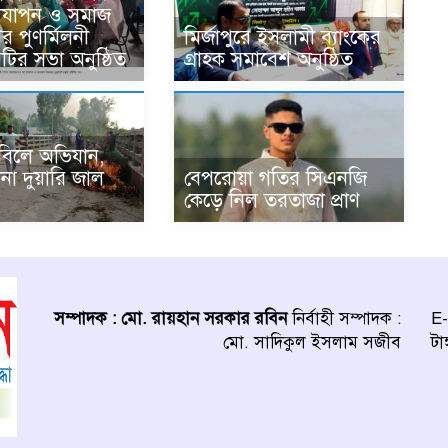
দযাপন ও সমাজ
র পুণর্মিলনী
মির্জাপুরে ইসলামী ব্যাংকের
কমিটির সভা অনুষ্ঠিত
গ্রাহক সমাবেশ অনুষ্ঠিত
ে বিলে অভিযান,
বেপরোয়া গতির সিএনজি
না দুয়ারি জাল
কেড়ে নিল তরতাজা প্রাণ
সম্পাদক : মো. রায়হান সরকার রবিন
নির্বাহী সম্পাদক :
E-
মো. সাদিকুল ইসলাম সজীব
টা