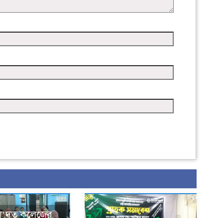
সা’দত কলেজের