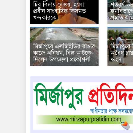
চির বিদায় দেওয়া হলো
শতবর্ষ উ
প্রবীন সাংবাদিক কিসমত
কর্মবিভাগে
খন্দকারকে
প্রস্তুতি 
মির্জাপুরে এলজিইডির রাস্তার
মির্জাপুর
কাজে অনিয়ম, বিল আটকে
অবৈধ চায়
দিলেন উপজেলা প্রকৌশলী
ধ্বংস