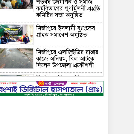
শতবর্ষ উদযাপন ও সমাজ
কর্মবিভাগের পুণর্মিলনী প্রস্তুতি
কমিটির সভা অনুষ্ঠিত
মির্জাপুরে ইসলামী ব্যাংকের
গ্রাহক সমাবেশ অনুষ্ঠিত
মির্জাপুরে এলজিইডির রাস্তার
কাজে অনিয়ম, বিল আটকে
দিলেন উপজেলা প্রকৌশলী
মির্জাপুরে বিলে অভিযান,
অবৈধ চায়না দুয়ারি জাল
ধ্বংস
বেপরোয়া গতির সিএনজি
কেড়ে নিল তরতাজা প্রাণ
মির্জাপুরে বহুরিয়া সরকারি