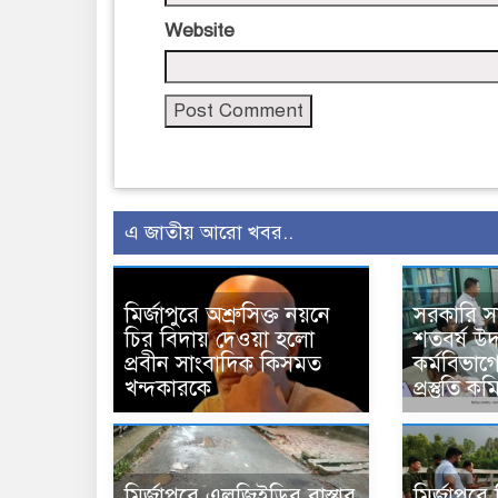
Website
এ জাতীয় আরো খবর..
মির্জাপুরে অশ্রুসিক্ত নয়নে
সরকারি 
চির বিদায় দেওয়া হলো
শতবর্ষ উ
প্রবীন সাংবাদিক কিসমত
কর্মবিভাগে
খন্দকারকে
প্রস্তুতি 
মির্জাপুরে এলজিইডির রাস্তার
মির্জাপুর