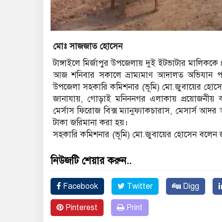
মোঃ সাজজাত হোসেন
টাঙ্গাইলে মির্জাপুর উপজেলায় দুই ইটভাটার মালিককে
আজ শনিবার সকালে ভ্রাম্যমাণ আদালত অভিযান পর
উপজেলা সহকারি কমিশনার (ভূমি) মো.জুবায়ের হোস
জানাযায়, গোড়াই মনিননগর এলাকায় প্রয়োজনীয় ক
মের্সাস ফিরোজ বিক্স ম্যানুফ্যাকচারাস, মেসার্স আ
টাকা জরিমানা করা হয়।
সহকারি কমিশনার (ভূমি) মো.জুবায়ের হোসেন বলেন জন
নিউজটি শেয়ার করুন..
Facebook
Twitter
Digg
Pinterest
Print