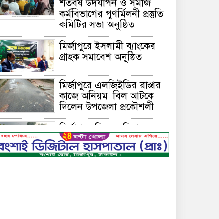
শতবর্ষ উদযাপন ও সমাজ
কর্মবিভাগের পুণর্মিলনী প্রস্তুতি
কমিটির সভা অনুষ্ঠিত
মির্জাপুরে ইসলামী ব্যাংকের
গ্রাহক সমাবেশ অনুষ্ঠিত
মির্জাপুরে এলজিইডির রাস্তার
কাজে অনিয়ম, বিল আটকে
দিলেন উপজেলা প্রকৌশলী
মির্জাপুরে বিলে অভিযান,
অবৈধ চায়না দুয়ারি জাল
ধ্বংস
বেপরোয়া গতির সিএনজি
কেড়ে নিল তরতাজা প্রাণ
মির্জাপুরে বহুরিয়া সরকারি