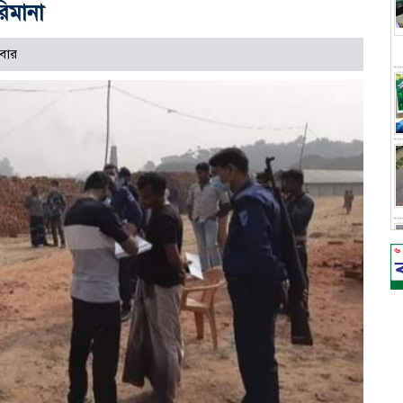
িমানা
বার