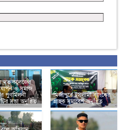
সা’দত কলেজের
দযাপন ও সমাজ
র পুণর্মিলনী
মির্জাপুরে ইসলামী ব্যাংকের
কমিটির সভা অনুষ্ঠিত
গ্রাহক সমাবেশ অনুষ্ঠিত
ে বিলে অভিযান,