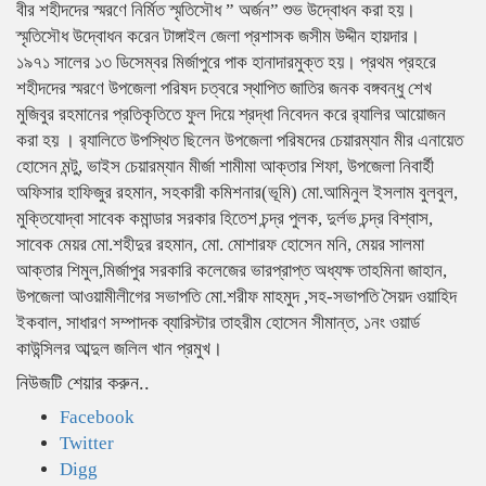
বীর শহীদদের স্মরণে নির্মিত স্মৃতিসৌধ ” অর্জন” শুভ উদ্বোধন করা হয়।
স্মৃতিসৌধ উদ্বোধন করেন টাঙ্গাইল জেলা প্রশাসক জসীম উদ্দীন হায়দার।
১৯৭১ সালের ১৩ ডিসেম্বর মির্জাপুরে পাক হানাদারমুক্ত হয়। প্রথম প্রহরে
শহীদদের স্মরণে উপজেলা পরিষদ চত্বরে স্থাপিত জাতির জনক বঙ্গবন্ধু শেখ
মুজিবুর রহমানের প্রতিকৃতিতে ফুল দিয়ে শ্রদ্ধা নিবেদন করে র‍্যালির আয়োজন
করা হয় । র‍্যালিতে উপস্থিত ছিলেন উপজেলা পরিষদের চেয়ারম্যান মীর এনায়েত
হোসেন মন্টু, ভাইস চেয়ারম্যান মীর্জা শামীমা আক্তার শিফা, উপজেলা নিবার্হী
অফিসার হাফিজুর রহমান, সহকারী কমিশনার(ভূমি) মো.আমিনুল ইসলাম বুলবুল,
মুক্তিযোদ্বা সাবেক কমান্ডার সরকার হিতেশ চন্দ্র পুলক, দুর্লভ চন্দ্র বিশ্বাস,
সাবেক মেয়র মো.শহীদুর রহমান, মো. মোশারফ হোসেন মনি, মেয়র সালমা
আক্তার শিমুল,মির্জাপুর সরকারি কলেজের ভারপ্রাপ্ত অধ্যক্ষ তাহমিনা জাহান,
উপজেলা আওয়ামীলীগের সভাপতি মো.শরীফ মাহমুদ ,সহ-সভাপতি সৈয়দ ওয়াহিদ
ইকবাল, সাধারণ সম্পাদক ব্যারিস্টার তাহরীম হোসেন সীমান্ত, ১নং ওয়ার্ড
কাউন্সিলর আব্দুল জলিল খান প্রমুখ।
নিউজটি শেয়ার করুন..
Facebook
Twitter
Digg