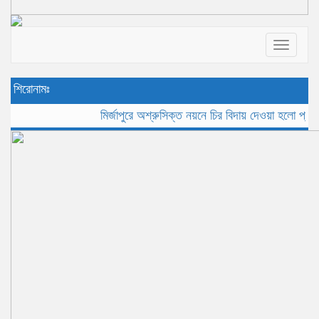
Toggle
navigat
শিরোনামঃ
মির্জাপুরে অশ্রুসিক্ত নয়নে চির বিদায় দেওয়া হলো প্রবীন সাংব