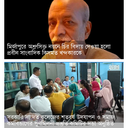
মির্জাপুরে অশ্রুসিক্ত নয়নে চির বিদায় দেওয়া হলো
প্রবীন সাংবাদিক কিসমত খন্দকারকে
সরকারি সা’দত কলেজের শতবর্ষ উদযাপন ও সমাজ
কর্মবিভাগের পুণর্মিলনী প্রস্তুতি কমিটির সভা অনুষ্ঠিত