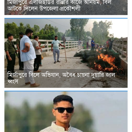
মির্জাপুরে এলজিইডির রাস্তার কাজে অনিয়ম, বিল
আটকে দিলেন উপজেলা প্রকৌশলী
মির্জাপুরে বিলে অভিযান, অবৈধ চায়না দুয়ারি জাল
ধ্বংস