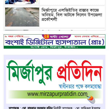
মির্জাপুরে এলজিইডির রাস্তার কাজে
অনিয়ম, বিল আটকে দিলেন উপজেলা
প্রকৌশলী
মির্জাপুরে বিলে অভিযান, অবৈধ চায়না
দুয়ারি জাল ধ্বংস
বেপরোয়া গতির সিএনজি কেড়ে নিল
তরতাজা প্রাণ
মির্জাপুরে বহুরিয়া সরকারি প্রাথমিক
বিদ্যালয়ের ম্যানেজিং কমিটি গঠন
মির্জাপুরে ধান ভিজে যাওয়াকে কেন্দ্র
করে ছোট ভাইয়ের হামলায় বড় ভাই
সম্পাদক : মো. রায়হান সরকার রবিন
নির্বাহী সম্পাদক : মো. সাদিকুল ইসলাম