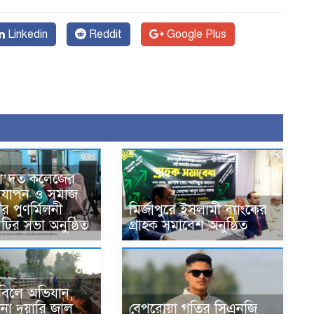
Linkedin
Reddit
Google Plus
সা’দত কলেজের
দযাপন ও সমাজ
র পুণর্মিলনী
মির্জাপুরে ইসলামী ব্যাংকের
কমিটির সভা অনুষ্ঠিত
গ্রাহক সমাবেশ অনুষ্ঠিত
ে বিলে অভিযান,
বেপরোয়া গতির সিএনজি
না দুয়ারি জাল