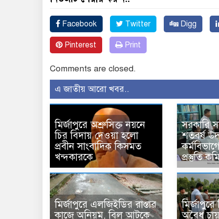
Facebook
Twitter
Digg
Pinterest
Print
Comments are closed.
এ জাতীয় আরো খবর..
মির্জাপুরে অশ্রুসিক্ত নয়নে
সরকারি 
চির বিদায় দেওয়া হলো
শতবর্ষ উ
প্রবীন সাংবাদিক কিসমত
কর্মবিভাগে
খন্দকারকে
প্রস্তুতি 
মির্জাপুরে এলজিইডির রাস্তার
মির্জাপুর
কাজে অনিয়ম, বিল আটকে
অবৈধ চায়