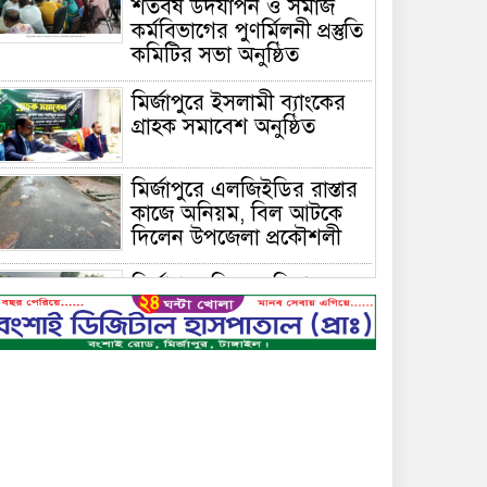
শতবর্ষ উদযাপন ও সমাজ
কর্মবিভাগের পুণর্মিলনী প্রস্তুতি
কমিটির সভা অনুষ্ঠিত
মির্জাপুরে ইসলামী ব্যাংকের
গ্রাহক সমাবেশ অনুষ্ঠিত
মির্জাপুরে এলজিইডির রাস্তার
কাজে অনিয়ম, বিল আটকে
দিলেন উপজেলা প্রকৌশলী
মির্জাপুরে বিলে অভিযান,
অবৈধ চায়না দুয়ারি জাল
ধ্বংস
বেপরোয়া গতির সিএনজি
কেড়ে নিল তরতাজা প্রাণ
মির্জাপুরে বহুরিয়া সরকারি