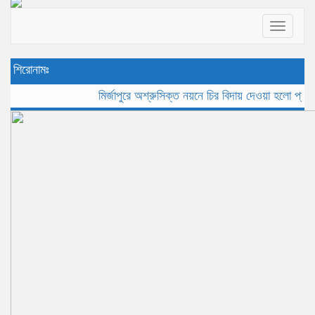
Toggle
navigat
শিরোনামঃ
মির্জাপুরে অশ্রুসিক্ত নয়নে চির বিদায় দেওয়া হলো প্রবীন সাংব