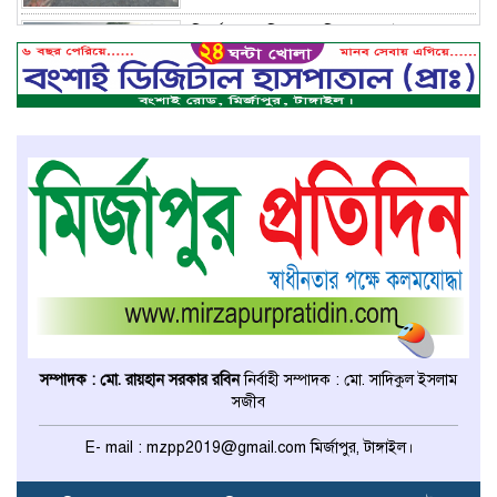
মির্জাপুরে বিলে অভিযান, অবৈধ চায়না
দুয়ারি জাল ধ্বংস
বেপরোয়া গতির সিএনজি কেড়ে নিল
তরতাজা প্রাণ
মির্জাপুরে বহুরিয়া সরকারি প্রাথমিক
বিদ্যালয়ের ম্যানেজিং কমিটি গঠন
মির্জাপুরে ধান ভিজে যাওয়াকে কেন্দ্র
করে ছোট ভাইয়ের হামলায় বড় ভাই
সম্পাদক : মো. রায়হান সরকার রবিন
নির্বাহী সম্পাদক : মো. সাদিকুল ইসলাম
নিহত
সজীব
ঢাকা মেডিকেল কলেজের মেডিসিন
E- mail : mzpp2019@gmail.com মির্জাপুর, টাঙ্গাইল।
বিভাগের অধ্যাপকের দায়িত্ব পেলেন
টাঙ্গাইলের ডা. আজিজ