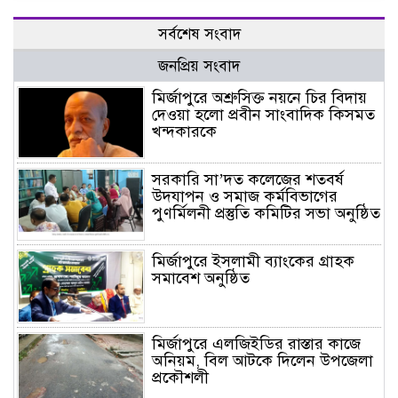
সর্বশেষ সংবাদ
জনপ্রিয় সংবাদ
মির্জাপুরে অশ্রুসিক্ত নয়নে চির বিদায়
দেওয়া হলো প্রবীন সাংবাদিক কিসমত
খন্দকারকে
সরকারি সা’দত কলেজের শতবর্ষ
উদযাপন ও সমাজ কর্মবিভাগের
পুণর্মিলনী প্রস্তুতি কমিটির সভা অনুষ্ঠিত
মির্জাপুরে ইসলামী ব্যাংকের গ্রাহক
সমাবেশ অনুষ্ঠিত
মির্জাপুরে এলজিইডির রাস্তার কাজে
অনিয়ম, বিল আটকে দিলেন উপজেলা
প্রকৌশলী