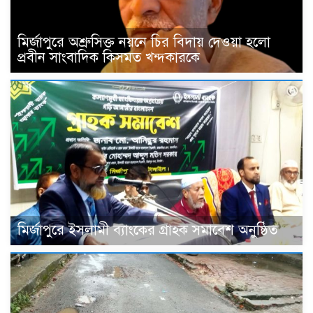
মির্জাপুরে অশ্রুসিক্ত নয়নে চির বিদায় দেওয়া হলো
প্রবীন সাংবাদিক কিসমত খন্দকারকে
মির্জাপুরে ইসলামী ব্যাংকের গ্রাহক সমাবেশ অনুষ্ঠিত