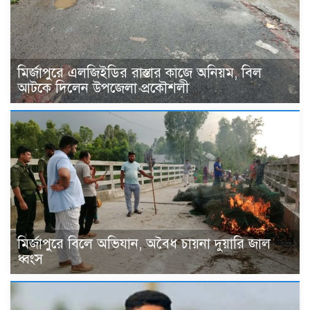
মির্জাপুরে এলজিইডির রাস্তার কাজে অনিয়ম, বিল
আটকে দিলেন উপজেলা প্রকৌশলী
মির্জাপুরে বিলে অভিযান, অবৈধ চায়না দুয়ারি জাল
ধ্বংস