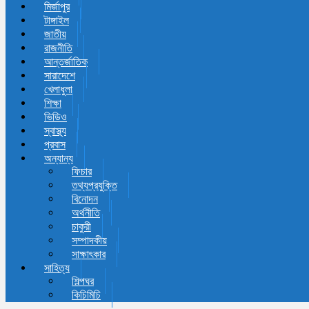
মির্জাপুর
টাঙ্গাইল
জাতীয়
রাজনীতি
আন্তর্জাতিক
সারাদেশে
খেলাধুলা
শিক্ষা
ভিডিও
স্বাস্থ্য
প্রবাস
অন্যান্য
ফিচার
তথ্যপ্রযুক্তি
বিনোদন
অর্থনীতি
চাকুরী
সম্পাদকীয়
সাক্ষাৎকার
সাহিত্য
শিল্পঘর
কিচিমিচি