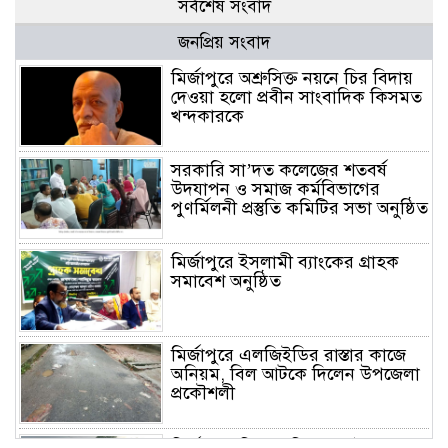
সর্বশেষ সংবাদ
জনপ্রিয় সংবাদ
মির্জাপুরে অশ্রুসিক্ত নয়নে চির বিদায়
দেওয়া হলো প্রবীন সাংবাদিক কিসমত
খন্দকারকে
সরকারি সা’দত কলেজের শতবর্ষ
উদযাপন ও সমাজ কর্মবিভাগের
পুণর্মিলনী প্রস্তুতি কমিটির সভা অনুষ্ঠিত
মির্জাপুরে ইসলামী ব্যাংকের গ্রাহক
সমাবেশ অনুষ্ঠিত
মির্জাপুরে এলজিইডির রাস্তার কাজে
অনিয়ম, বিল আটকে দিলেন উপজেলা
প্রকৌশলী
মির্জাপুরে বিলে অভিযান, অবৈধ চায়না