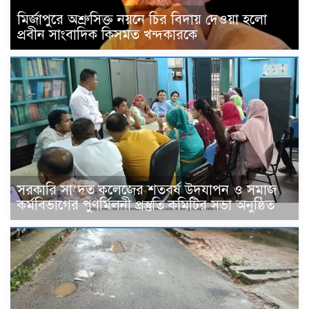
মির্জাপুরে অশ্রুসিক্ত নয়নে চির বিদায় দেওয়া হলো
প্রবীন সাংবাদিক কিসমত খন্দকারকে
সরকারি সা’দত কলেজের শতবর্ষ উদযাপন ও সমাজ
কর্মবিভাগের পুণর্মিলনী প্রস্তুতি কমিটির সভা অনুষ্ঠিত