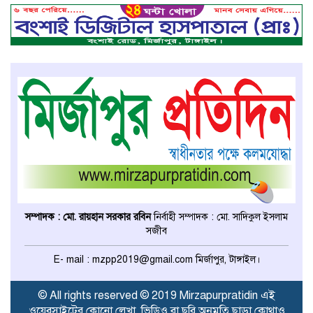
দুয়ারি জাল ধ্বংস
বেপরোয়া গতির সিএনজি কেড়ে নিল
তরতাজা প্রাণ
মির্জাপুরে বহুরিয়া সরকারি প্রাথমিক
বিদ্যালয়ের ম্যানেজিং কমিটি গঠন
মির্জাপুরে ধান ভিজে যাওয়াকে কেন্দ্র
করে ছোট ভাইয়ের হামলায় বড় ভাই
সম্পাদক : মো. রায়হান সরকার রবিন
নির্বাহী সম্পাদক : মো. সাদিকুল ইসলাম
নিহত
সজীব
ঢাকা মেডিকেল কলেজের মেডিসিন
E- mail : mzpp2019@gmail.com মির্জাপুর, টাঙ্গাইল।
বিভাগের অধ্যাপকের দায়িত্ব পেলেন
টাঙ্গাইলের ডা. আজিজ
© All rights reserved © 2019 Mirzapurpratidin এই
ওয়েবসাইটের কোনো লেখা, ভিডিও বা ছবি অনুমতি ছাড়া কোথাও