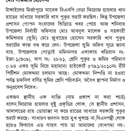
মোঃ সাজজাত হোসেনঃ
টাঙ্গাইলের মির্জাপুরে সাবেক বিএনপি নেতা ফিরোজ হায়দার খান
রাতের আঁধারে সরকারি খাস পুকুর ভরাট করছিল। কিন্তু উপজেলা
প্রশাসন গোপন সংবাদের ভিত্তিতে খবর পেয়ে আজ শনিবার
উপজেলা নির্বাহী অফিসার মোঃ আবদুল মালেক ও সহকারী
কমিশনার (ভুমি) মোঃ জুবায়ের হোসেন সরকারি খাস পুকুর
ভরাটের কাজ বন্ধ করে দেন। উপজেলা ভুমি অফিস সূত্রে জানা
যায়, উপজেলার গোড়াই মমিননগর এলাকায় খতিয়ান নং-
ইজা-১(৩০৯), দাগ নং- ২৮৬১, শ্রেণি পুকুর ও জমির পরিমাণ
০.৮৪ একর ভূমি নিয়ে মহামান্য হাইকোর্ট ৫৭৯১/২০১০নং রীট
পিটিশন মোকদ্দমা চলমান আছে। মোকদ্দমা নিষ্পত্তি না হওয়া
পর্যন্ত তফসিল বর্ণিত ভূমির শ্রেণি পরিবর্তন, অবৈধ স্থাপনা নির্মাণ ও
অনুপ্রবেশ নিষেধ।
একজন স্থানীয় এক ব্যক্তি (নাম প্রকাশ না করা শর্তে)
বলেন,ফিরোজ হায়দার দুষ্টু প্রকৃতির লোক, সে স্থানীয় প্রশাসন,
আদালতের রায় তোয়াক্কা না করে রাতের আধারে সরকারি পুকুর
ভরাট করছে। সাধারণ জনগন ভয়ে মুখ খুলছে না,বিএনপন্থী লোক
হয়েও কিভাবে এত সাহস পায় তা আমাদের বোধগম্য নয়।