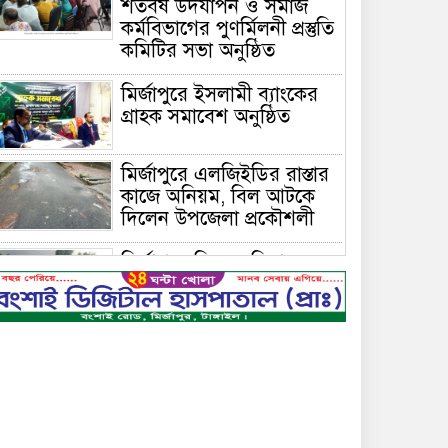
শতবর্ষ উদযাপন ও সমাজ
কর্মবিভাগের পুণর্মিলনী প্রস্তুতি
কমিটির সভা অনুষ্ঠিত
মির্জাপুরে ইসলামী ব্যাংকের
গ্রাহক সমাবেশ অনুষ্ঠিত
মির্জাপুরে এলজিইডির রাস্তার
কাজে অনিয়ম, বিল আটকে
দিলেন উপজেলা প্রকৌশলী
মির্জাপুরে বিলে অভিযান,
অবৈধ চায়না দুয়ারি জাল
ধ্বংস
বেপরোয়া গতির সিএনজি
কেড়ে নিল তরতাজা প্রাণ
মির্জাপুরে বহুরিয়া সরকারি