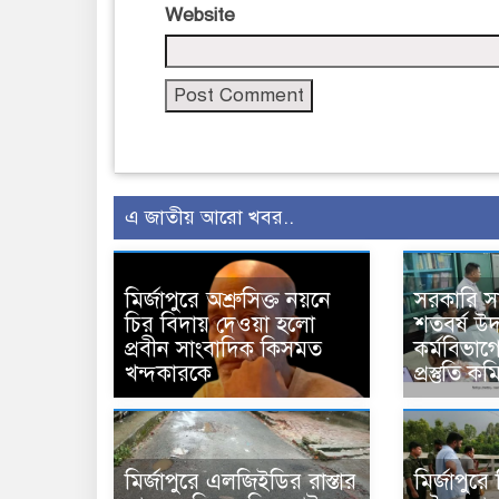
Website
এ জাতীয় আরো খবর..
মির্জাপুরে অশ্রুসিক্ত নয়নে
সরকারি 
চির বিদায় দেওয়া হলো
শতবর্ষ উ
প্রবীন সাংবাদিক কিসমত
কর্মবিভাগে
খন্দকারকে
প্রস্তুতি 
মির্জাপুরে এলজিইডির রাস্তার
মির্জাপুর