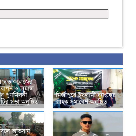
সা’দত কলেজের
দযাপন ও সমাজ
র পুণর্মিলনী
মির্জাপুরে ইসলামী ব্যাংকের
কমিটির সভা অনুষ্ঠিত
গ্রাহক সমাবেশ অনুষ্ঠিত
ে বিলে অভিযান,