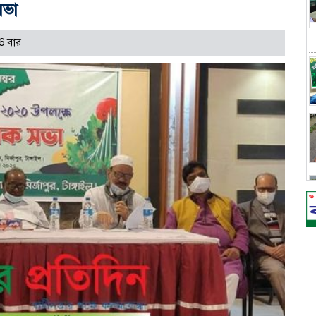
সভা
6 বার