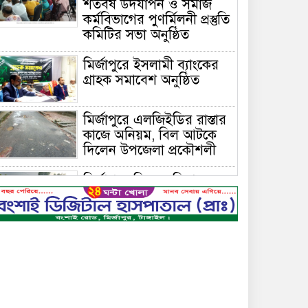
শতবর্ষ উদযাপন ও সমাজ
কর্মবিভাগের পুণর্মিলনী প্রস্তুতি
কমিটির সভা অনুষ্ঠিত
মির্জাপুরে ইসলামী ব্যাংকের
গ্রাহক সমাবেশ অনুষ্ঠিত
মির্জাপুরে এলজিইডির রাস্তার
কাজে অনিয়ম, বিল আটকে
দিলেন উপজেলা প্রকৌশলী
মির্জাপুরে বিলে অভিযান,
অবৈধ চায়না দুয়ারি জাল
ধ্বংস
বেপরোয়া গতির সিএনজি
কেড়ে নিল তরতাজা প্রাণ
মির্জাপুরে বহুরিয়া সরকারি