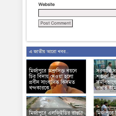
Website
এ জাতীয় আরো খবর..
মির্জাপুরে অশ্রুসিক্ত নয়নে
সরকারি 
চির বিদায় দেওয়া হলো
শতবর্ষ উ
প্রবীন সাংবাদিক কিসমত
কর্মবিভাগে
খন্দকারকে
প্রস্তুতি 
মির্জাপুরে এলজিইডির রাস্তার
মির্জাপুর