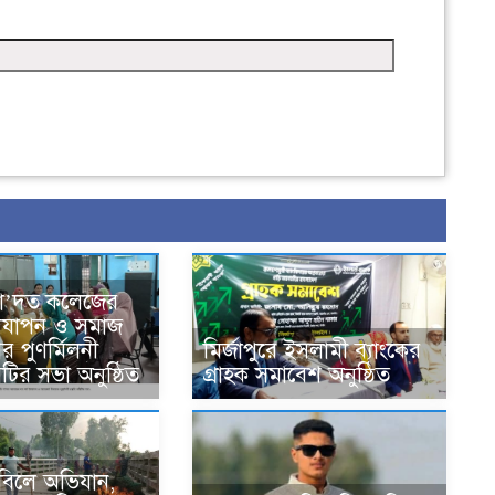
সা’দত কলেজের
দযাপন ও সমাজ
র পুণর্মিলনী
মির্জাপুরে ইসলামী ব্যাংকের
কমিটির সভা অনুষ্ঠিত
গ্রাহক সমাবেশ অনুষ্ঠিত
ে বিলে অভিযান,