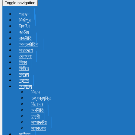
Toggle navigation
প্রচ্ছদ
মির্জাপুর
টাঙ্গাইল
জাতীয়
রাজনীতি
আন্তর্জাতিক
সারাদেশে
খেলাধুলা
শিক্ষা
ভিডিও
স্বাস্থ্য
প্রবাস
অন্যান্য
ফিচার
তথ্যপ্রযুক্তি
বিনোদন
অর্থনীতি
চাকুরী
সম্পাদকীয়
সাক্ষাৎকার
সাহিত্য