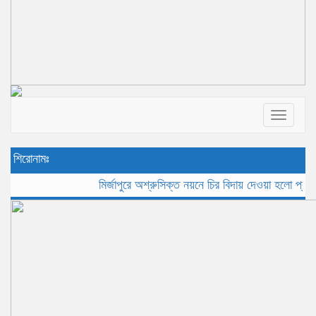
Toggle
navigat
শিরোনামঃ
মির্জাপুরে অশ্রুসিক্ত নয়নে চির বিদায় দেওয়া হলো প্রবীন সাংব