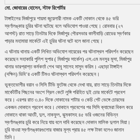
মো. জোবায়ের হোসেন, স্টাফ রিপোর্টার
টাঙ্গাইলের মির্জাপুরে শায়মা জুয়েলারী নামক একটি দোকান থেকে ৪৫ ভরি
স্বর্ণালঙ্কার চুরির ঘটনা ঘটেছে বলে অভিযোগ পাওয়া গেছে। রোববার (২৭
আগস্ট) রাত সাড়ে তিনটার দিকে মির্জাপুর পৌরসভার কালীবাড়ি রোডের স্বর্ণকার
পাড়ার মহামায়া মার্কেটে এই চুরির ঘটনা ঘটে বলে জানা গেছে।
এ ঘটনায় থানায় একটি লিখিত অভিযোগ দায়েরের পর ঘটনাস্থল পরিদর্শন করেছেন
করেছেন সহাকারি পুলিশ সুপার ( মির্জাপুর সার্কেল) এস.এম মনসুর মূসা, মির্জাপুর
থানার ভারপ্রাপ্ত কর্মকর্তা শেখ আবু সালেহ মাসুদ করিম। এছাড়া টাঙ্গাইল
(দক্ষিন) ডিবি’র একটি টিমও ঘটনাস্থল পরিদর্শন করেছেন।
ভুক্তভোগীর বয়ান ও সিসি টিভি ফুটেজ থেকে দেখা যায়, রাত সাড়ে তিনটার দিকে
মার্কেটটির পিছনের অংশে গ্রিল কেটে লুঙ্গি পরিহিত দুই চোর মার্কেটে প্রবেশ
করে। এরপর রাত ৩.৪০ দিকে দোকানের শাটার ও কেচি গেট ভেঙ্গে চোরদের
একজন দোকানে প্রবেশ করে। দোকানে প্রবেশের পর সিসি ক্যামেরা বিকল করে
দোকানে থাকা আংটি, দুল, নাকফুল, ঝুমকাসহ ৪৫ ভরি ওজনের বিভিন্ন
স্বর্ণালঙ্কার চুরি করে নিয়ে যায় বলে দাবি করেছেন দোকান মালিক দুলাল মিয়া।
চুরি যাওয়া স্বর্ণালঙ্কারগুলোর বাজার মূল্য প্রায় ৪৫ লক্ষ টাকা বলেও জানান
তিনি।