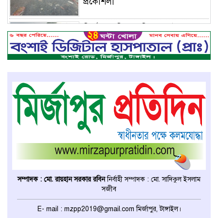
প্রকৌশলী
মির্জাপুরে বিলে অভিযান, অবৈধ চায়না
দুয়ারি জাল ধ্বংস
বেপরোয়া গতির সিএনজি কেড়ে নিল
তরতাজা প্রাণ
মির্জাপুরে বহুরিয়া সরকারি প্রাথমিক
বিদ্যালয়ের ম্যানেজিং কমিটি গঠন
মির্জাপুরে ধান ভিজে যাওয়াকে কেন্দ্র
করে ছোট ভাইয়ের হামলায় বড় ভাই
সম্পাদক : মো. রায়হান সরকার রবিন
নির্বাহী সম্পাদক : মো. সাদিকুল ইসলাম
নিহত
সজীব
ঢাকা মেডিকেল কলেজের মেডিসিন
E- mail : mzpp2019@gmail.com মির্জাপুর, টাঙ্গাইল।
বিভাগের অধ্যাপকের দায়িত্ব পেলেন