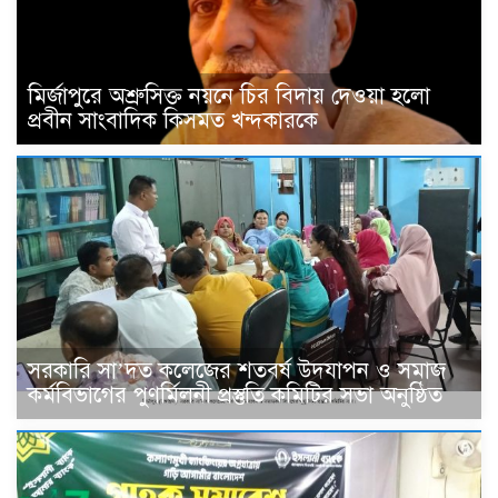
মির্জাপুরে অশ্রুসিক্ত নয়নে চির বিদায় দেওয়া হলো
প্রবীন সাংবাদিক কিসমত খন্দকারকে
সরকারি সা’দত কলেজের শতবর্ষ উদযাপন ও সমাজ
কর্মবিভাগের পুণর্মিলনী প্রস্তুতি কমিটির সভা অনুষ্ঠিত