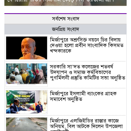
সর্বশেষ সংবাদ
জনপ্রিয় সংবাদ
মির্জাপুরে অশ্রুসিক্ত নয়নে চির বিদায়
দেওয়া হলো প্রবীন সাংবাদিক কিসমত
খন্দকারকে
সরকারি সা’দত কলেজের শতবর্ষ
উদযাপন ও সমাজ কর্মবিভাগের
পুণর্মিলনী প্রস্তুতি কমিটির সভা অনুষ্ঠিত
মির্জাপুরে ইসলামী ব্যাংকের গ্রাহক
সমাবেশ অনুষ্ঠিত
মির্জাপুরে এলজিইডির রাস্তার কাজে
অনিয়ম, বিল আটকে দিলেন উপজেলা