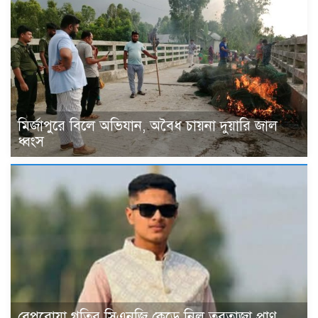
মির্জাপুরে বিলে অভিযান, অবৈধ চায়না দুয়ারি জাল
ধ্বংস
বেপরোয়া গতির সিএনজি কেড়ে নিল তরতাজা প্রাণ