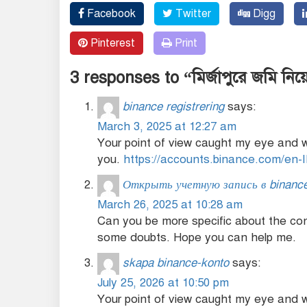
Facebook
Twitter
Digg
Pinterest
Print
3 responses to “মির্জাপুরে জমি নি
binance registrering
says:
March 3, 2025 at 12:27 am
Your point of view caught my eye and w
you.
https://accounts.binance.com/en
Открыть учетную запись в binanc
March 26, 2025 at 10:28 am
Can you be more specific about the conten
some doubts. Hope you can help me.
skapa binance-konto
says:
July 25, 2026 at 10:50 pm
Your point of view caught my eye and w