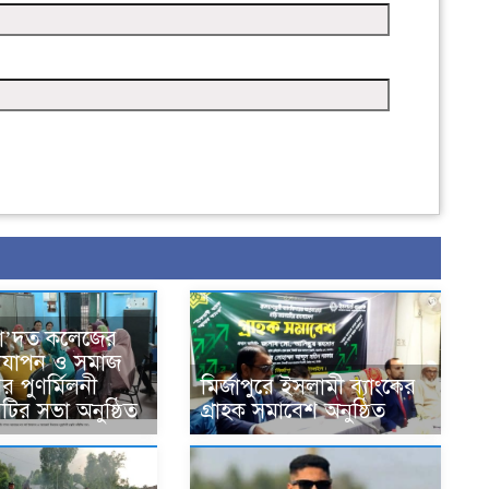
সা’দত কলেজের
দযাপন ও সমাজ
র পুণর্মিলনী
মির্জাপুরে ইসলামী ব্যাংকের
কমিটির সভা অনুষ্ঠিত
গ্রাহক সমাবেশ অনুষ্ঠিত