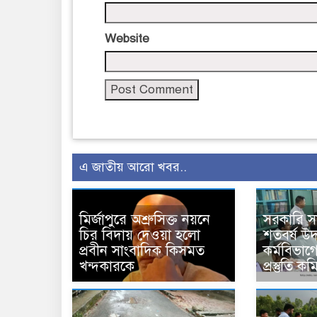
Website
এ জাতীয় আরো খবর..
মির্জাপুরে অশ্রুসিক্ত নয়নে
সরকারি 
চির বিদায় দেওয়া হলো
শতবর্ষ উ
প্রবীন সাংবাদিক কিসমত
কর্মবিভাগে
খন্দকারকে
প্রস্তুতি 