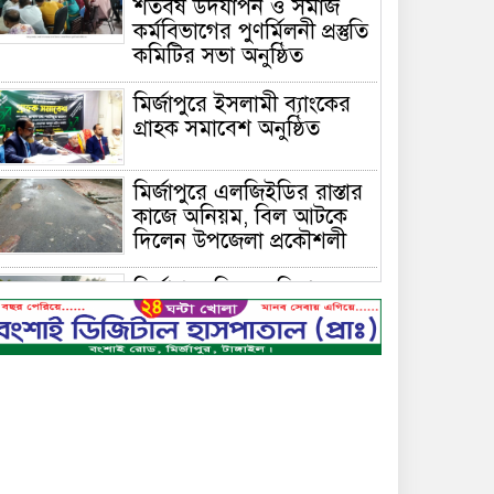
শতবর্ষ উদযাপন ও সমাজ
কর্মবিভাগের পুণর্মিলনী প্রস্তুতি
কমিটির সভা অনুষ্ঠিত
মির্জাপুরে ইসলামী ব্যাংকের
গ্রাহক সমাবেশ অনুষ্ঠিত
মির্জাপুরে এলজিইডির রাস্তার
কাজে অনিয়ম, বিল আটকে
দিলেন উপজেলা প্রকৌশলী
মির্জাপুরে বিলে অভিযান,
অবৈধ চায়না দুয়ারি জাল
ধ্বংস
বেপরোয়া গতির সিএনজি
কেড়ে নিল তরতাজা প্রাণ
মির্জাপুরে বহুরিয়া সরকারি