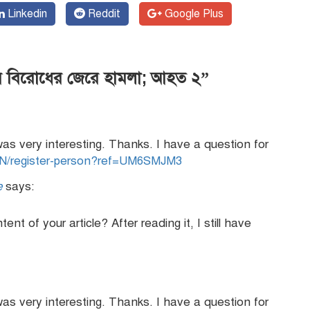
Linkedin
Reddit
Google Plus
য়ে বিরোধের জেরে হামলা; আহত ২”
as very interesting. Thanks. I have a question for
-IN/register-person?ref=UM6SMJM3
e
says:
t of your article? After reading it, I still have
as very interesting. Thanks. I have a question for