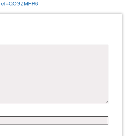
er?ref=QCGZMHR6