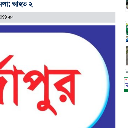
হামলা; আহত ২
099 বার