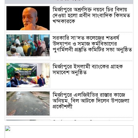
মির্জাপুরে অশ্রুসিক্ত নয়নে চির বিদায়
দেওয়া হলো প্রবীন সাংবাদিক কিসমত
খন্দকারকে
সরকারি সা’দত কলেজের শতবর্ষ
উদযাপন ও সমাজ কর্মবিভাগের
পুণর্মিলনী প্রস্তুতি কমিটির সভা অনুষ্ঠিত
মির্জাপুরে ইসলামী ব্যাংকের গ্রাহক
সমাবেশ অনুষ্ঠিত
মির্জাপুরে এলজিইডির রাস্তার কাজে
অনিয়ম, বিল আটকে দিলেন উপজেলা
প্রকৌশলী
মির্জাপুরে বিলে অভিযান, অবৈধ চায়না
দুয়ারি জাল ধ্বংস