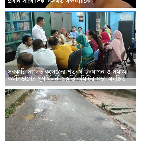
প্রবীন সাংবাদিক কিসমত খন্দকারকে
সরকারি সা’দত কলেজের শতবর্ষ উদযাপন ও সমাজ
কর্মবিভাগের পুণর্মিলনী প্রস্তুতি কমিটির সভা অনুষ্ঠিত