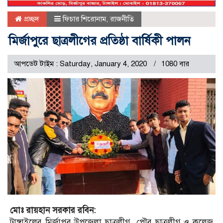
প্রচ্ছদ
ফিচার শিরোনাম
,
রাজনীতি
মির্জাপুরে ছাত্রলীগের প্রতিষ্ঠা বার্ষিকী পালন
আপডেট টাইম : Saturday, January 4, 2020
1080 বার
মোঃ রায়হান সরকার রবিন:
টাঙ্গাইলের মির্জাপুর উপজেলা ছাত্রলীগ, পৌর ছাত্রলীগ ও কলেজ