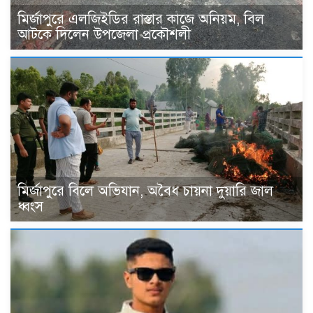
মির্জাপুরে এলজিইডির রাস্তার কাজে অনিয়ম, বিল
আটকে দিলেন উপজেলা প্রকৌশলী
মির্জাপুরে বিলে অভিযান, অবৈধ চায়না দুয়ারি জাল
ধ্বংস